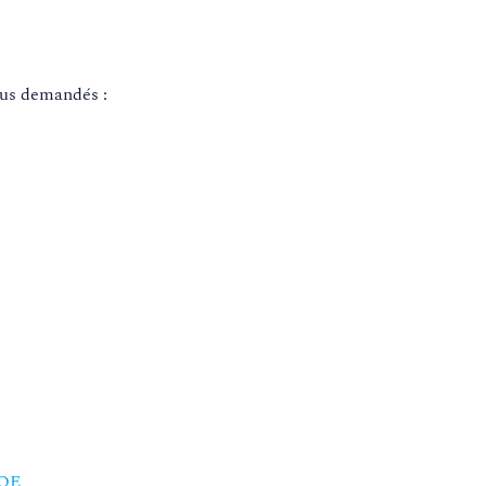
lus demandés :
POE