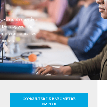
C+5 sur des métiers
, Développeur Full
soins croissants des
rmation.
CONSULTER LE BAROMÈTRE
EMPLOI