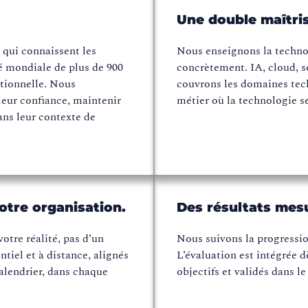
Une double maîtris
 qui connaissent les
Nous enseignons la technol
é mondiale de plus de 900
concrètement. IA, cloud, sé
ationnelle. Nous
couvrons les domaines tech
eur confiance, maintenir
métier où la technologie s
ans leur contexte de
tre organisation.
Des résultats mes
otre réalité, pas d’un
Nous suivons la progression
iel et à distance, alignés
L’évaluation est intégrée dè
 calendrier, dans chaque
objectifs et validés dans l