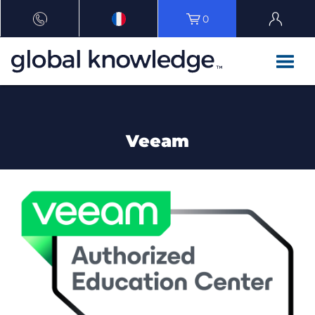
0
Veeam