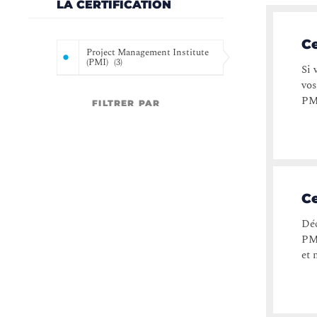
LA CERTIFICATION
Ce
Project Management Institute
(PMI)
(
3
)
Si 
vos
PMI
FILTRER PAR
Ce
Déc
PMI
et 