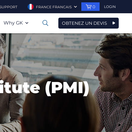
0
LOGIN
SUPPORT
FRANCE FRANCAIS
Why GK
OBTENEZ UN DEVIS
0
tute (PMI)