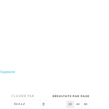
elopment
CLASSER PAR
RÉSULTATS PAR PAGE
De A à Z
20
40
80