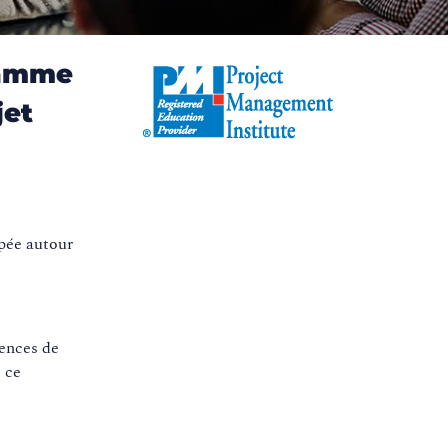
ramme
jet
ppée autour
tences de
e ce