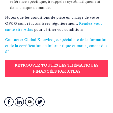
référence spécifique, à rappeler systématiquement
1.R - Google Cloud Plateform
GO5973
dans chaque demande.
Engine Infrastructure
Notez que les conditions de prise en charge de votre
CCOSTACK
1.S - OpenStack : Configurati
OPCO sont réactualisées régulièrement.
Rendez-vous
sur le site Atlas
pour vérifier vos conditions.
Notre Réf.
Modules de formation DevOps 
Contacter Global Knowledge, spécialiste de la formation
et de la certification en informatique et management des
SI
DOTOOL
4.A - DevOps : démarche et ou
RETROUVEZ TOUTES LES THÉMATIQUES
FINANCÉES PAR ATLAS
DEVOPSF
4.B - DevOps Foundation (certi
DOJEN
4.C - Jenkins : intégration con
DOGIT
4.D - Git - Gestion du contrôl