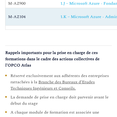
M-AZ900
1.J – Microsoft Azure - Fond
M-AZ104
1.K – Microsoft Azure - Admin
M-AZ204
1.L - Microsoft Azure - Déve
M-AZ400
1.M - Microsoft Azure - Ingén
Rappels importants pour la prise en charge de ces
formations dans le cadre des actions collectives de
l'OPCO Atlas
M-AZ305
1.N - Microsoft Azure - Conce
Réservé exclusivement aux adhérents des entreprises
rattachées à la
Branche des Bureaux d’Etudes
M-AZ500
1.O - Microsoft Azure - Techn
Techniques Ingénieurs et Conseils.
La demande de prise en charge doit parvenir avant le
début du stage
GO8324
1.Q - Google Cloud Plateform 
A chaque module de formation est associée une