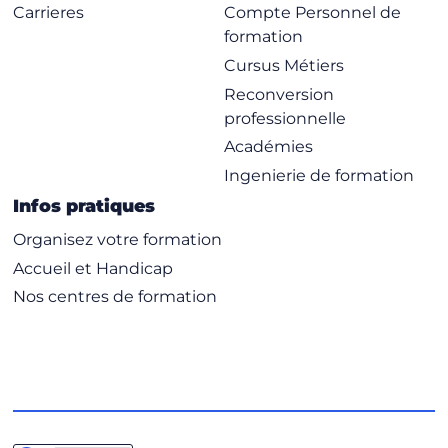
l'organisation (
PASI - Centre
Carrieres
Compte Personnel de
de Commandement
).
formation
Cursus Métiers
En complément,
15 nouveaux
Reconversion
modules spécialisés
professionnelle
permettent d’adresser tous les
enjeux : gouvernance,
Académies
conformité ISO/PECB,
Ingenierie de formation
gestion des risques, SOC &
Infos pratiques
SIEM, réponse à incident,
Organisez votre formation
investigation numérique,
pentesting, Threat
Accueil et Handicap
Intelligence, OSINT et
Nos centres de formation
sensibilisation des équipes.
Acculturation et expertise
technique pour
intégrer l’IA
INTELLIGENCE
dans vos métiers
: IA