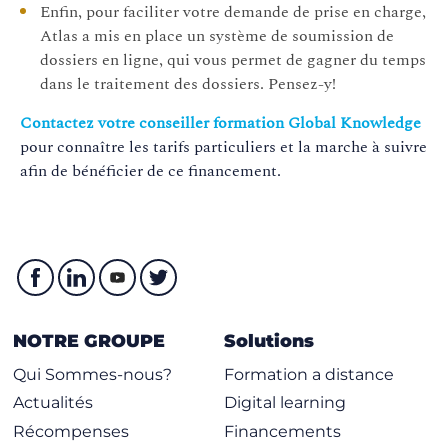
Enfin, pour faciliter votre demande de prise en charge,
Atlas a mis en place un système de soumission de
La
dossiers en ligne, qui vous permet de gagner du temps
thématique
Cybersécurité
vis
dans le traitement des dossiers. Pensez-y!
à doter les entreprises de
l'expertise technique et
Contactez votre conseiller formation Global Knowledge
stratégique indispensable
pour connaître les tarifs particuliers et la marche à suivre
pour faire face aux menaces
afin de bénéficier de ce financement.
numériques en constante
évolution. Les parcours
proposés permettent
d'acquérir des compétences
concrètes et
certifiantes pour
détecter,
analyser et répondre aux
NOTRE GROUPE
Solutions
incidents
(
DTISI - Unité
Qui Sommes-nous?
Formation a distance
d'Intervention
) , et pour
CYBERSECURITE
Actualités
Digital learning
piloter la stratégie de sécurité
(
NOUVEAU
)
et assurer la résilience de
Récompenses
Financements