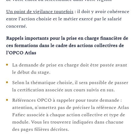
des produits plus performants
DEVOPS
Un point de vigilance toutefois
: il doit y avoir cohérence
en moins de temps.
entre l’action choisie et le métier exercé par le salarié
Les formations retenues en
concerné.
DevOps et intégration
Rappels importants pour la prise en charge financière de
continue
aborde les
ces formations dans le cadre des actions collectives de
sujets DevOps (démarche et
l'OPCO Atlas
outils, Foundation ), Jenkins
et Git.
La demande de prise en charge doit être postée avant
le début du stage.
Développez et validez les
Selon la thématique choisie, il sera possible de passer
compétences nécessaires dans
la certification associée aux cours suivis en sus.
le
domaine de la qualité et du
test logiciel
pour assurer une
Références OPCO à rappeler pour toute demande :
TEST LOGICIEL
meilleure adaptation et
attention, n'omettez pas de préciser la référence Atlas
accroitre l'efficacité de vos
Fafiec associée à chaque action collective et type de
équipes en vous formant et en
module. Vous les trouverez indiquées dans chacune
vous certifiant avec Global
des pages filières décrites.
Knowledge.