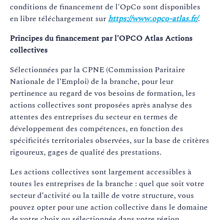
domaines d’application se
conditions de financement de l'OpCo sont disponibles
sont étendus au fil du temps :
en libre téléchargement sur
https://www.opco-atlas.fr/
.
serveurs, postes de travail et
applications, réseaux,
Principes du financement par l'OPCO Atlas Actions
VIRTUALISATION DES
mobilité, stockage...
collectives
SI
Les
formations proposées en
Sélectionnées par la CPNE (Commission Paritaire
Virtualisation
portent sur
Nationale de l’Emploi) de la branche, pour leur
l'acquisition des compétences
pertinence au regard de vos besoins de formation, les
pour la gestion des différentes
actions collectives sont proposées après analyse des
"machines virtuelles" (VM).
attentes des entreprises du secteur en termes de
développement des compétences, en fonction des
spécificités territoriales observées, sur la base de critères
La démarche DevOps - union
rigoureux, gages de qualité des prestations.
des développeurs (dev) et des
professionnels des opérations
Les actions collectives sont largement accessibles à
informatiques (ops) - vise à
toutes les entreprises de la branche : quel que soit votre
améliorer la collaboration
secteur d’activité ou la taille de votre structure, vous
entre les différents processus
pouvez opter pour une action collective dans le domaine
et corps de métiers pour créer
de votre choix ou sélectionnée dans votre région.