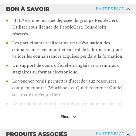
mutuelle
BON À SAVOIR
HAUT DE PAGE
Comprendre les différents types de relations
fournisseurs et partenaires et leur gestion
ITIL® est une marque déposée du groupe PeopleCert.
Utilisée sous licence de PeopleCert. Tous droits
Savoir comment développer la relation client et
réservés.
l'analyse des besoins du client
Les participants réalisent un test d'évaluation des
Savoir comment collecter, spécifier et hiérarchiser les
connaissances en amont et en aval de la formation pour
attentes d'un large éventail de parties prenantes
valider les connaissances acquises pendant la formation.
Savoir comment la pratique de l'analyse commerciale
Un support de cours officiel en anglais sera remis aux
pour contribuer à la gestion des exigences et à la
stagiaires au format electronique.
conception des services
Le voucher remis permettra d'acceder aux ressources
Exercice : Une organisation mondiale est en pleine
complémentaires (Workbook et Quick reference Guide)
transformation numérique. Elle éprouve des difficultés à
sur le site de PeopleCert.
capter la demande de nouveaux services. Quelles sont les
causes potentielles de cette situation et quels remèdes
Le formateur adaptera le contenu de chaque journée au
pourraient être proposés ?
rythme d’apprentissage du groupe.
Plus...
Pour profiter pleinement du support électronique dès le 1er
Comment aligner les attentes et convenir des détails des
jour, nous invitons les participants à se munir d'un PC ou
services ?
d'une tablette, qu’ils pourront connecter en WiFi dans nos
PRODUITS ASSOCIÉS
HAUT DE PAGE