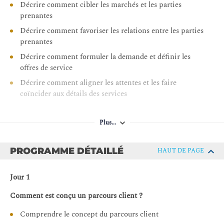
Décrire comment cibler les marchés et les parties
prenantes
Décrire comment favoriser les relations entre les parties
prenantes
Décrire comment formuler la demande et définir les
offres de service
Décrire comment aligner les attentes et les faire
coïncider aux détails des services
Expliquer comment « Onboard » et « Offboard » les
clients et les utilisateurs
Plus...
Expliquer comment agir ensemble pour assurer une co-
création de valeur continue
PROGRAMME DÉTAILLÉ
HAUT DE PAGE
Expliquer comment réaliser et valider la valeur du
service
Jour 1
Comment est conçu un parcours client ?
Comprendre le concept du parcours client