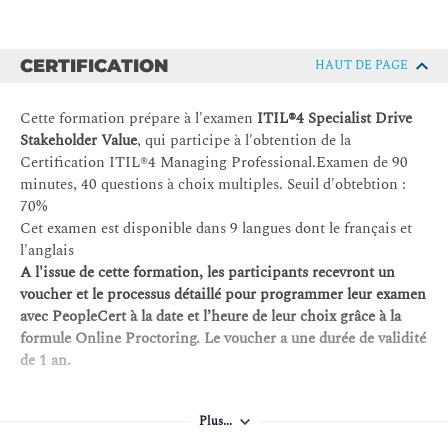
Savoir comment les pratiques suivantes peuvent être
appliquées pour permettre et favoriser la création de
relations
CERTIFICATION
HAUT DE PAGE
Gestion des relations clients et des fournisseurs
Cette formation prépare à l'examen
ITIL®4 Specialist Drive
Exercice : 5 Fournisseurs de services sont présentés. Etablir
Stakeholder Value
, qui participe à l'obtention de la
les types de relation possibles
Certification ITIL®4 Managing Professional.Examen de 90
Jour 2
minutes, 40 questions à choix multiples. Seuil d'obtebtion :
70%
Comment façonner la demande et définir des offres de service
Cet examen est disponible dans 9 langues dont le français et
?
l'anglais
A l'issue de cette formation, les participants recevront un
Comprendre les méthodes de conception de services
voucher et le processus détaillé pour programmer leur examen
numériques
avec PeopleCert à la date et l’heure de leur choix grâce à la
Comprendre les approches pour vendre et obtenir les
formule Online Proctoring. Le voucher a une durée de validité
offres de services
de 1 an.
Savoir comment capturer, influencer et gérer les
demandes et les opportunités
Plus...
Comprendre les concepts de maturité et de préparation