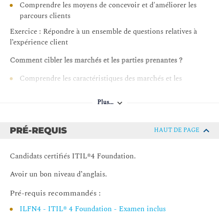
Comprendre les moyens de concevoir et d'améliorer les
parcours clients
Exercice : Répondre à un ensemble de questions relatives à
l’expérience client
Comment cibler les marchés et les parties prenantes ?
Comprendre les caractéristiques des marchés et les
activités et les techniques de marketing
Plus...
Savoir décrire les besoins des clients et les facteurs
internes et externes qui les affectent
Savoir identifier les prestataires de services et expliquer
PRÉ-REQUIS
HAUT DE PAGE
leurs propositions de valeur
Exercice : Sur la base d’un scénario, il est demandé de décider
Candidats certifiés ITIL®4 Foundation.
de l’importance des facteurs « Critique », « Elevé » et « Faible »
Avoir un bon niveau d’anglais.
Comment favoriser les relations entre les parties prenantes ?
Pré-requis recommandés :
Savoir comment utiliser les activités et les techniques de
ILFN4 - ITIL® 4 Foundation - Examen inclus
communication et de collaboration.