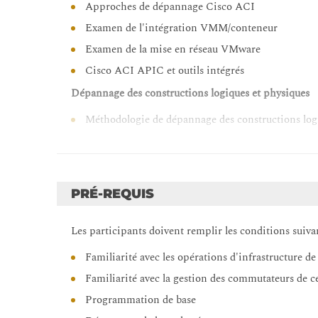
Approches de dépannage Cisco ACI
Examen de l'intégration VMM/conteneur
Examen de la mise en réseau VMware
Cisco ACI APIC et outils intégrés
Dépannage des constructions logiques et physiques
Méthodologie de dépannage des constructions log
Méthodologie de dépannage des constructions ph
Dépannage de Cisco APIC
Vérification du cluster Cisco APIC
PRÉ-REQUIS
Dépannage du cluster Cisco APIC
Les participants doivent remplir les conditions suiva
Dépannage de l'apprentissage des points d'extrémité
Familiarité avec les opérations d'infrastructure d
Vérification de la connectivité des terminaux
Familiarité avec la gestion des commutateurs de 
Contrôle de l'apprentissage des points finaux
Programmation de base
Dépannage de l'apprentissage des points finaux