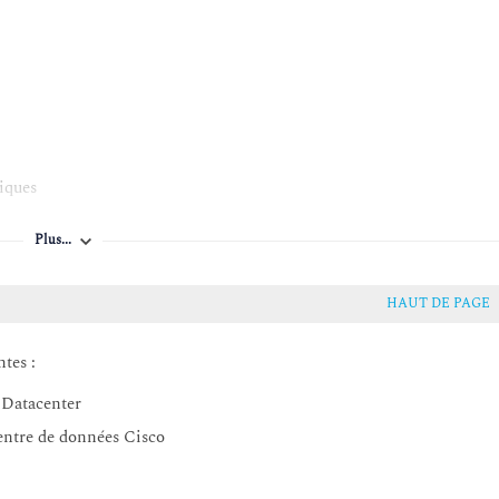
iques
ysiques
Plus...
HAUT DE PAGE
ntes :
e Datacenter
centre de données Cisco