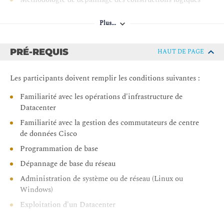
Méthodologie de dépannage des constructions
Plus...
physiques
Dépannage de Cisco APIC
PRÉ-REQUIS
HAUT DE PAGE
Vérification du cluster Cisco APIC
Dépannage du cluster Cisco APIC
Les participants doivent remplir les conditions suivantes :
Dépannage de l'apprentissage des points d'extrémité
Familiarité avec les opérations d'infrastructure de
Datacenter
Vérification de la connectivité des terminaux
Familiarité avec la gestion des commutateurs de centre
Contrôle de l'apprentissage des points finaux
de données Cisco
Dépannage de l'apprentissage des points finaux
Programmation de base
Dépannage de la couche 2
Dépannage de base du réseau
Mappage VLAN et VXLAN
Administration de système ou de réseau (Linux ou
Flux de trafic
Windows)
Inondation d'unicast inconnu de la couche 2
Exploitation d'un Datacenter
Inondation ARP
Pré-requis recommandés :