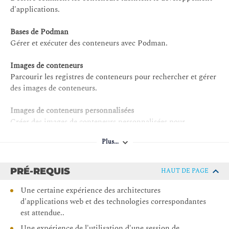
d'applications.
Bases de Podman
Gérer et exécuter des conteneurs avec Podman.
Images de conteneurs
Parcourir les registres de conteneurs pour rechercher et gérer
des images de conteneurs.
Images de conteneurs personnalisées
Créer des images de conteneurs personnalisées pour
conteneuriser les applications.
Plus...
Données persistantes
Exécuter des conteneurs de base de données avec persistance.
PRÉ-REQUIS
HAUT DE PAGE
Dépannage des conteneurs
Une certaine expérience des architectures
Analyser les journaux du conteneur et configurer un
d'applications web et des technologies correspondantes
débogueur distant.
est attendue..
Une expérience de l'utilisation d'une session de