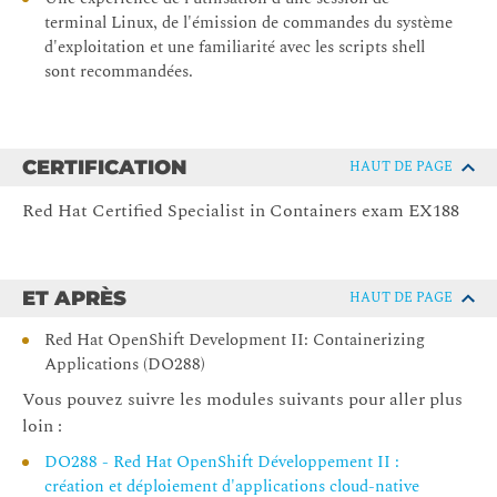
Applications multi-conteneurs avec Compose
terminal Linux, de l'émission de commandes du système
Exécuter des applications multi-conteneurs avec Podman
d'exploitation et une familiarité avec les scripts shell
Compose.
sont recommandées.
Orchestration de conteneurs avec Kubernetes et OpenShift
Orchestrer des applications conteneurisées avec Kubernetes et
OpenShift.
CERTIFICATION
HAUT DE PAGE
Red Hat Certified Specialist in Containers exam EX188
ET APRÈS
HAUT DE PAGE
Red Hat OpenShift Development II: Containerizing
Applications (DO288)
Vous pouvez suivre les modules suivants pour aller plus
loin :
DO288 - Red Hat OpenShift Développement II :
création et déploiement d'applications cloud-native