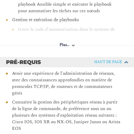
playbook Ansible simple et exécuter le playbook
pour automatiser les tâches sur ces nœuds
Gestion et exécution de playbooks
Gérer le code d'automatisation dans le système de
contrôle de version et exécuter des playbooks
Ansible à partir d'une instance
Plus...
Automation Controller gérée de manière
centralisée
PRÉ-REQUIS
HAUT DE PAGE
Gestion des variables et des faits
Avoir une expérience de l'administration de réseaux,
Écrire des playbooks qui utilisent des variables
avec des connaissances approfondies en matière de
pour simplifier la gestion du playbook et des faits
protocoles TCP/IP, de routeurs et de commutateurs
pour stocker les informations sur les nœuds gérés
gérés
Mise en œuvre du contrôle des tâches
Connaître la gestion des périphériques réseau à partir
Gérer le contrôle des tâches et les erreurs de
de la ligne de commande, de préférence sous un ou
tâches dans les playbooks Ansible
plusieurs des systèmes d'exploitation réseau suivants :
Simplification des playbooks avec les rôles et les
Cisco IOS, IOS XR ou NX-OS, Juniper Junos ou Arista
collections de contenus Ansible Content Collections
EOS