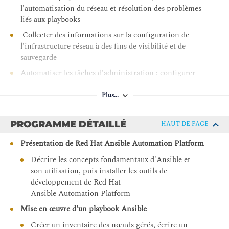
l'automatisation du réseau et résolution des problèmes
liés aux playbooks
Collecter des informations sur la configuration de
l'infrastructure réseau à des fins de visibilité et de
sauvegarde
Automatiser les tâches d’administration : configurer
routeurs, commutateurs, ports, VLAN, surveiller le
SNMP et gérer les protocoles de routage
Plus...
Utiliser des playbooks Ansible pour gérer des
périphériques de divers fournisseurs de matériel comme
PROGRAMME DÉTAILLÉ
HAUT DE PAGE
Cisco, Juniper ou Aris
Présentation de Red Hat Ansible Automation Platform
Centraliser et versionner les contenus Ansible dans Git,
puis exécuter et superviser les automatisations avec
Décrire les concepts fondamentaux d'Ansible et
Automation Controller
son utilisation, puis installer les outils de
développement de Red Hat
Réutiliser le code d'automatisation des réseaux existant
Ansible Automation Platform
et testé avec les rôles Ansible, les collections de
contenus Ansible Content Collections et les contenus
Mise en œuvre d'un playbook Ansible
validés pour Ansible
Créer un inventaire des nœuds gérés, écrire un