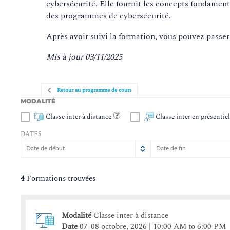
cybersécurité. Elle fournit les concepts fondament
des programmes de cybersécurité.
Après avoir suivi la formation, vous pouvez passer l
Mis à jour 03/11/2025
Retour au programme de cours
MODALITÉ
Classe inter à distance
Classe inter en présentie
DATES
Août
Août
2026
2026
Lun
Lun
Mar
Mar
Mer
Mer
Jeu
Jeu
Ven
Ven
Sam
Sa
D
4
Formations trouvées
27
27
28
28
29
29
30
30
31
31
1
3
3
4
4
5
5
6
6
7
7
8
Modalité
Classe inter à distance
10
10
11
11
12
12
13
13
14
14
15
1
Date
07-08 octobre, 2026 | 10:00 AM to 6:00 PM