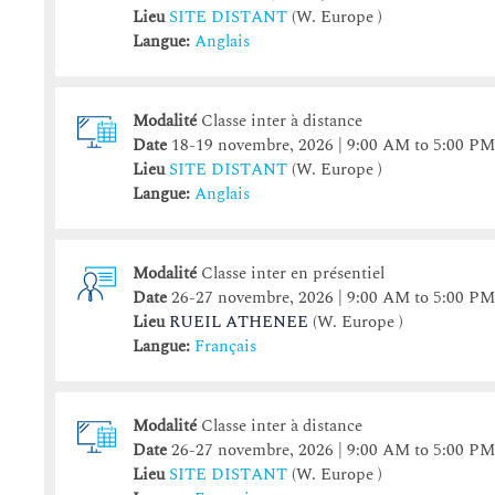
17
17
18
18
19
19
20
20
21
21
22
2
Lieu
SITE DISTANT
(W. Europe )
24
24
25
25
26
26
27
27
28
28
29
Langue:
Anglais
31
31
1
1
2
2
3
3
4
4
5
Modalité
Classe inter à distance
Aujourd'hui
Aujourd'hui
Effacer
Effacer
Fermer
Date
18-19 novembre, 2026 | 9:00 AM to 5:00 P
Lieu
SITE DISTANT
(W. Europe )
Langue:
Anglais
Modalité
Classe inter en présentiel
Date
26-27 novembre, 2026 | 9:00 AM to 5:00 P
Lieu
RUEIL ATHENEE
(W. Europe )
Langue:
Français
Modalité
Classe inter à distance
Date
26-27 novembre, 2026 | 9:00 AM to 5:00 P
Lieu
SITE DISTANT
(W. Europe )