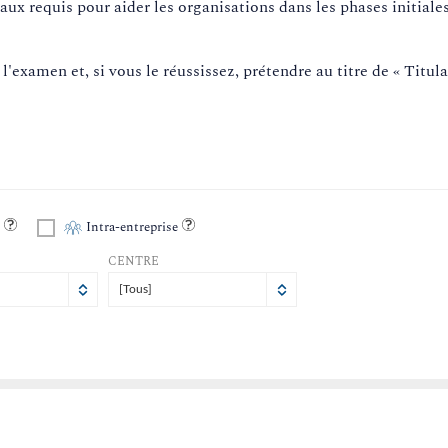
aux requis pour aider les organisations dans les phases initiale
'examen et, si vous le réussissez, prétendre au titre de « Titulai
l
Intra-entreprise
CENTRE
[Tous]
m
im
Dim
1
2
2
8
9
9
5
16
16