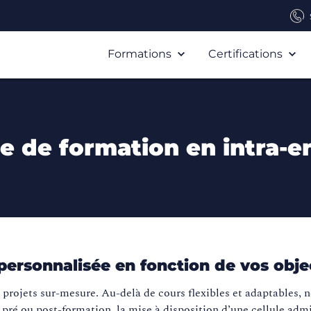
Formations
Certifications
 de formation en intra-en
ersonnalisée en fonction de vos objec
e projets sur-mesure. Au-delà de cours flexibles et adaptables,
 pré ou post-formation, la mise à disposition d’une cellule admi