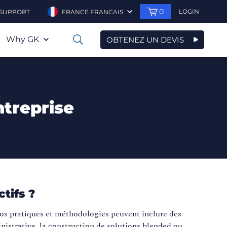
0
LOGIN
SUPPORT
FRANCE FRANCAIS
Why GK
OBTENEZ UN DEVIS
0
treprise
tifs ?
 nos pratiques et méthodologies peuvent inclure des
nistrative, la construction de solutions blended ou