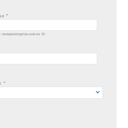
*
LLE
. : nom@entreprise.com ou .fr)
*
ÉE