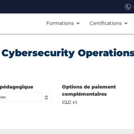
Formations
Certifications
 Cybersecurity Operation
 pédagogique
Options de paiement
complémentaires
ités
CLC
43