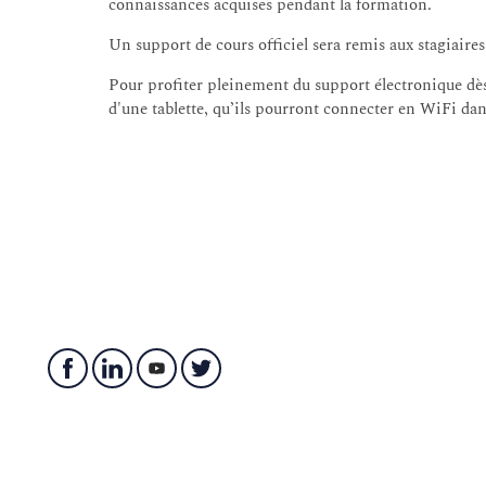
connaissances acquises pendant la formation.
Chasse aux menaces.
Un support de cours officiel sera remis aux stagiaire
Corrélation et normalisation des événements
Pour profiter pleinement du support électronique dès 
Collecte et analyse de journaux
d'une tablette, qu’ils pourront connecter en WiFi da
PCAPs
Alertes.
Travaux pratiques
Analyse de trafic
Investigation d’attaques
Utilisation de Security Onion