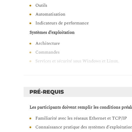
Outils
Automatisation
Indicateurs de performance
Systèmes d’exploitation
Architecture
Commandes
Services et sécurité sous Windows et Linux.
Technologies de sécurité des terminaux
Antivirus
Pare-feu
PRÉ-REQUIS
Sandboxing
Les participants doivent remplir les conditions préala
Détection comportementale.
Attaques TCP/IP
Familiarité avec les réseaux Ethernet et TCP/IP
Connaissance pratique des systèmes d'exploitati
Spoofing