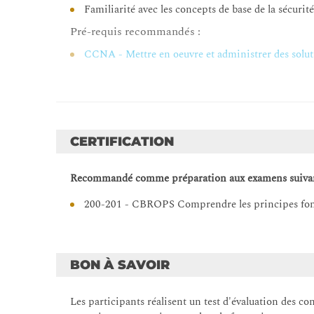
Familiarité avec les concepts de base de la sécurit
DoS/DDoS
Pré-requis recommandés :
Attaques ARP
CCNA - Mettre en oeuvre et administrer des solut
Vulnérabilités ICMP/TCP/UDP.
Cryptographie
Hachage
Chiffrement
CERTIFICATION
Intégrité des données.
Sécurité cloud
Recommandé comme préparation aux examens suivan
Modèles de déploiement
200-201 - CBROPS Comprendre les principes fond
IAM
Conformité.
Analyse d’incidents
BON À SAVOIR
Kill chain
Les participants réalisent un test d'évaluation des co
Modèles de diamant