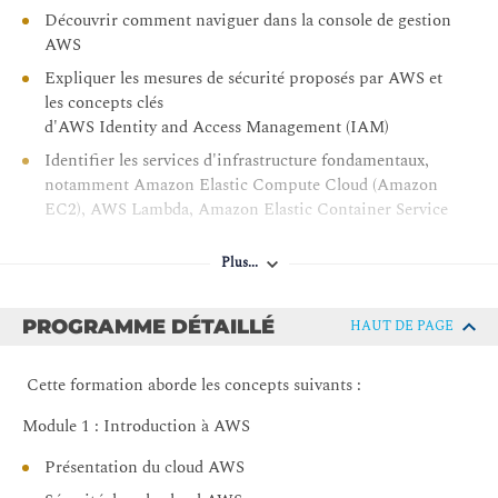
Découvrir comment naviguer dans la console de gestion
AWS
Expliquer les mesures de sécurité proposés par AWS et
les concepts clés
d'AWS Identity and Access Management (IAM)
Identifier les services d'infrastructure fondamentaux,
notamment Amazon Elastic Compute Cloud (Amazon
EC2), AWS Lambda, Amazon Elastic Container Service
(Amazon ECS) et Amazon Elastic, Kubernetes Service
(Amazon EKS)
Plus...
Comprendre les offres de base de données et de
stockage AWS, notamment Amazon Relational
PROGRAMME DÉTAILLÉ
HAUT DE PAGE
Database Service (Amazon RDS), Amazon DynamoDB
et Amazon Simple Storage Service (Amazon S3)
Cette formation aborde les concepts suivants :
Découvrir les services de mise en réseau AWS
Module 1 : Introduction à AWS
Accéder aux fonctionnalités de surveillance d’Amazon
CloudWatch et les configurer
Présentation du cloud AWS