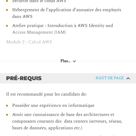
Sécurité dans le cloud AWS
Hébergement de l’application d’annuaire des employés
dans AWS
Atelier pratique : Introduction à AWS Identity and
Access Management (IAM)
Module 2 : Calcul AWS
Calcul en tant que service dans AWS
Plus...
Présentation d’Amazon Elastic Compute Cloud
Cycle de vie de l’instance Amazon EC2
PRÉ-REQUIS
HAUT DE PAGE
Services de conteneurs AWS
Qu’est-ce que le serverless ?
Il est recommandé pour les candidats de:
Présentation d’AWS Lambda
Posséder une expérience en informatique
Choisissez le bon service de calcul
Avoir une connaissance de base des architectures et
Atelier pratique : Lancement de l’application
composants courants des data centers (serveurs, réseau,
d’annuaire des employés sur Amazon EC2
bases de données, applications etc.)
Module 3 : Mise en réseau AWS