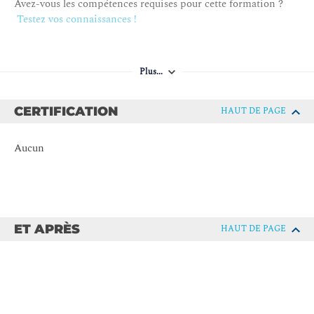
Avez-vous les compétences requises pour cette formation ?
Testez vos connaissances !
Mise en réseau dans AWS
Présentation d’Amazon Virtual Private Cloud (Amazon
VPC)
Plus...
Routage Amazon VPC
Sécurité d’Amazon VPC
CERTIFICATION
HAUT DE PAGE
Atelier pratique : Création d’un VPC et relancement de
l’application d’annuaire d’entreprise dans Amazon EC2
Aucun
Module 4 : Stockage AWS
Types de stockage AWS
Stockage d’instance Amazon EC2 et Amazon Elastic
Block Store (Amazon EBS)
ET APRÈS
HAUT DE PAGE
Stockage d’objets avec Amazon S3
Choisissez le bon service de stockage
Atelier pratique : Création d’un compartiment Amazon
S3