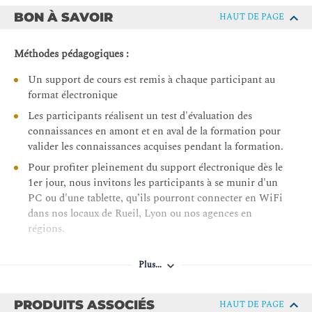
Module 5 : Bases de données
BON À SAVOIR
HAUT DE PAGE
Explorer les bases de données dans AWS
Service de base de données relationnelle Amazon
Méthodes pédagogiques :
Bases de données spécialement conçues
Un support de cours est remis à chaque participant au
Présentation d’Amazon DynamoDB
format électronique
Choisir le bon service de base de données AWS
Les participants réalisent un test d'évaluation des
connaissances en amont et en aval de la formation pour
Atelier pratique : Implémenter et gérer Amazon
valider les connaissances acquises pendant la formation.
DynamoDB
Pour profiter pleinement du support électronique dès le
Création d'une architecture AWS
1er jour, nous invitons les participants à se munir d'un
PC ou d'une tablette, qu’ils pourront connecter en WiFi
A travers 5 ateliers répartis dans la journée, vous
dans nos locaux de Rueil, Lyon ou nos agences en
implementerez des serveurs WEB, du réseau privé, des bases
régions.
de données et la tolérance de pannes
Autres moyens pédagogiques et de suivi :
Pédagogie active : animée par un professionnel, celui-ci
Plus...
échangera avec les participants ses retours d’expériences.
Compétence du formateur : Les experts qui animent la
formation sont des spécialistes des matières abordées et
60% cours
PRODUITS ASSOCIÉS
HAUT DE PAGE
ont au minimum cinq ans d'expérience d'animation.