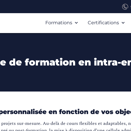
Formations
Certifications
 de formation en intra-en
ersonnalisée en fonction de vos objec
e projets sur-mesure. Au-delà de cours flexibles et adaptables,
 pré ou post-formation, la mise à disposition d’une cellule admi