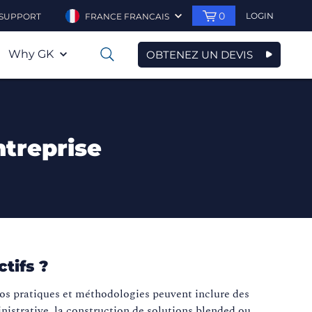
0
LOGIN
SUPPORT
FRANCE FRANCAIS
Why GK
OBTENEZ UN DEVIS
0
treprise
tifs ?
 nos pratiques et méthodologies peuvent inclure des
nistrative, la construction de solutions blended ou