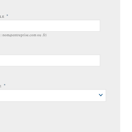
*
LLE
. : nom@entreprise.com ou .fr)
*
ÉE