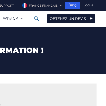
0
LOGIN
SUPPORT
FRANCE FRANCAIS
Why GK
OBTENEZ UN DEVIS
0
RMATION !
e.