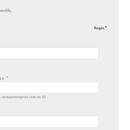
ectifs.
*
Requis
*
LLE
. : nom@entreprise.com ou .fr)