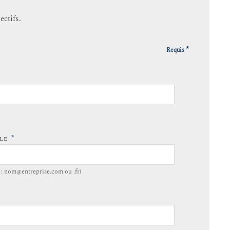
ectifs.
*
Requis
*
LLE
. : nom@entreprise.com ou .fr)