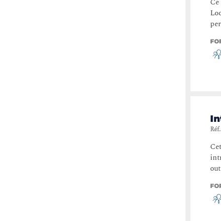
Ce 
Loo
per
FO
In
Réf.
Cet
int
out
FO