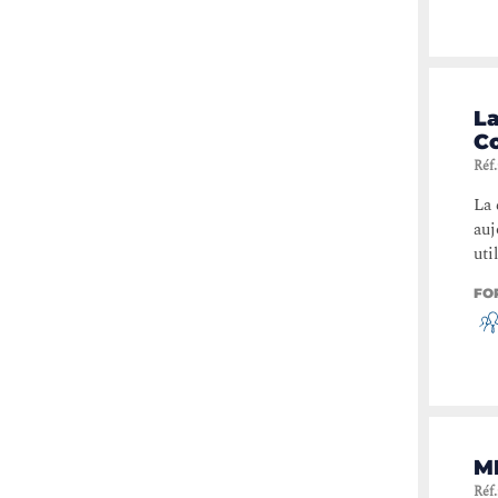
La
C
Réf.
La 
auj
uti
FO
M
Réf.