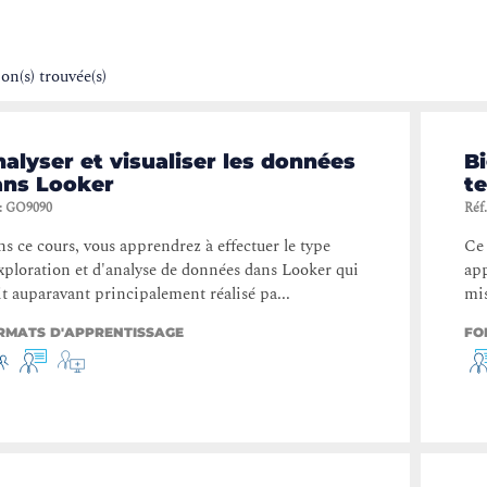
on(s) trouvée(s)
alyser et visualiser les données
Bi
ans Looker
t
:
GO9090
Réf.
s ce cours, vous apprendrez à effectuer le type
Ce 
xploration et d'analyse de données dans Looker qui
app
it auparavant principalement réalisé pa...
mis
RMATS D'APPRENTISSAGE
FO