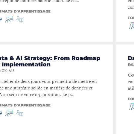
ntrepôt de données dans le cloud. Le co...
ent
con
RMATS D'APPRENTISSAGE
FO
ata & AI Strategy: From Roadmap
Da
o Implementation
Réf.
:
GK-AIS
Cet
 atelier de deux jours vous permettra de mettre en
com
ce une stratégie solide en matière de données et
uti
A au sein de votre organisation. Le p...
FO
RMATS D'APPRENTISSAGE