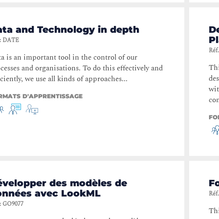
ata and Technology in depth
D
P
:
DATE
Réf.
a is an important tool in the control of our
Thi
cesses and organisations. To do this effectively and
de
iciently, we use all kinds of approaches...
wit
RMATS D'APPRENTISSAGE
com
FO
évelopper des modèles de
F
onnées avec LookML
Réf.
:
GO9077
Thi