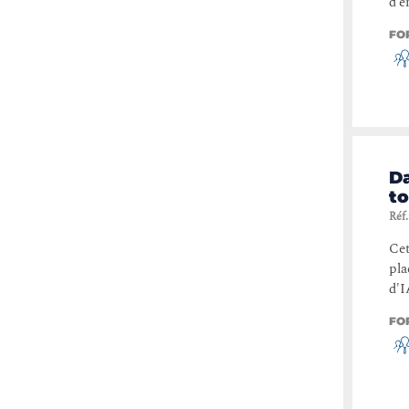
d’e
Internet des objets (IoT)
(
1
)
FO
Architecture
(
1
)
Content Management
(
1
)
Serveurs d'Applications
(
1
)
Gouvernance des SI
(
1
)
D
Systemes d’exploitation
(
1
)
t
Routage et Commutation
(
1
)
Réf.
Securite
(
1
)
Cet
pla
DevOps Tools
(
1
)
d'I
FO