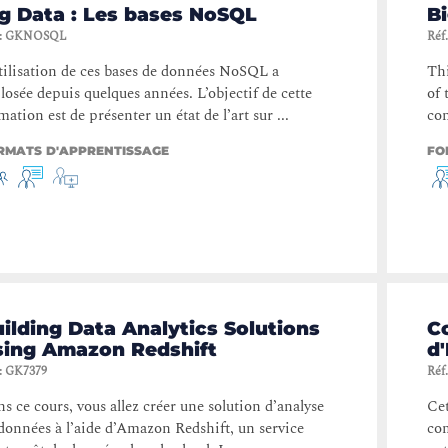
g Data : Les bases NoSQL
Bi
:
GKNOSQL
Réf.
tilisation de ces bases de données NoSQL a
Thi
losée depuis quelques années. L’objectif de cette
of 
mation est de présenter un état de l’art sur ...
con
RMATS D'APPRENTISSAGE
FO
ilding Data Analytics Solutions
C
sing Amazon Redshift
d'
:
GK7379
Réf.
s ce cours, vous allez créer une solution d’analyse
Cet
données à l’aide d’Amazon Redshift, un service
co