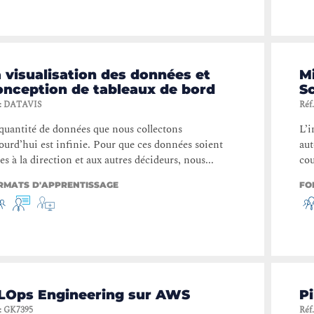
 visualisation des données et
Mi
onception de tableaux de bord
S
:
DATAVIS
Réf.
quantité de données que nous collectons
L’i
ourd’hui est infinie. Pour que ces données soient
aut
les à la direction et aux autres décideurs, nous...
cou
RMATS D'APPRENTISSAGE
FO
LOps Engineering sur AWS
Pi
:
GK7395
Réf.