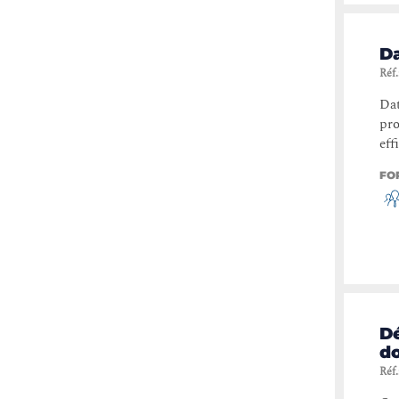
D
Réf.
Dat
pro
eff
FO
D
d
Réf.