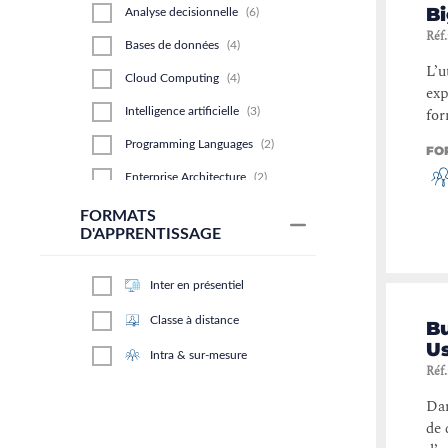
Bi
Analyse decisionnelle
(
6
)
Réf.
Bases de données
(
4
)
L’u
Cloud Computing
(
4
)
exp
for
Intelligence artificielle
(
3
)
Programming Languages
(
2
)
FO
Enterprise Architecture
(
2
)
Emerging Tech
(
2
)
FORMATS
D'APPRENTISSAGE
Stockage
(
2
)
Business Applications
(
2
)
Inter en présentiel
Hadoop
(
2
)
Classe à distance
Bu
Polaris Discovery
(
1
)
U
Intra & sur-mesure
Réf.
Agile and Scrum
(
1
)
Dan
Data Center Stockage
(
1
)
de 
Develop
(
1
)