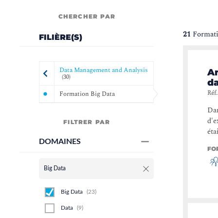
CHERCHER PAR
21
Formati
FILIÈRE(S)
Data Management and Analysis
An
(
30
)
d
Réf.
Formation Big Data
Dan
d'e
FILTRER PAR
éta
DOMAINES
FO
Big Data
Big Data
(
23
)
Data
(
9
)