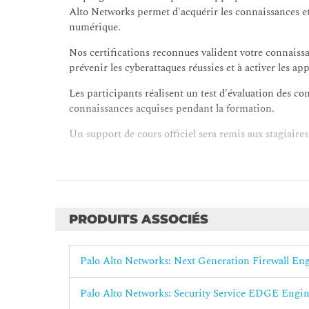
Alto Networks permet d'acquérir les connaissances et
numérique.
Nos certifications reconnues valident votre connaissa
prévenir les cyberattaques réussies et à activer les app
Les participants réalisent un test d'évaluation des co
connaissances acquises pendant la formation.
Un support de cours officiel sera remis aux stagiaires
Pour profiter pleinement du support électronique dès 
d'une tablette, qu’ils pourront connecter en WiFi da
PRODUITS ASSOCIÉS
Palo Alto Networks: Next Generation Firewall En
Palo Alto Networks: Security Service EDGE Engi