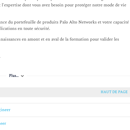
 l'expertise dont vous avez besoin pour protéger notre mode de vie
nce du portefeuille de produits Palo Alto Networks et votre capacité
lications en toute sécurité.
nnaissances en amont et en aval de la formation pour valider les
.
le 1er jour, nous invitons les participants à se munir d'un PC ou
ns nos locaux de Rueil, Lyon ou nos agences en régions.
Plus...
HAUT DE PAGE
gineer
neer