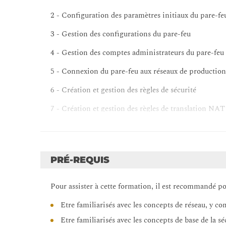
2 - Configuration des paramètres initiaux du pare-fe
3 - Gestion des configurations du pare-feu
4 - Gestion des comptes administrateurs du pare-feu
5 - Connexion du pare-feu aux réseaux de production 
6 - Création et gestion des règles de sécurité
7 - Création et gestion des règles de translation NAT
8 - Contrôle de l'utilisation des applications avec A
9 - Blocage des menaces connues à l'aide des profils d
PRÉ-REQUIS
10 - Blocage du trafic Web inapproprié avec le filtr
11 - Blocage des menaces inconnues avec Wildfire
Pour assister à cette formation, il est recommandé po
12 - Contrôle d'accès aux ressources du réseau avec 
Etre familiarisés avec les concepts de réseau, y c
Etre familiarisés avec les concepts de base de la sé
13 - Utilisation du décryptage pour bloquer les menac