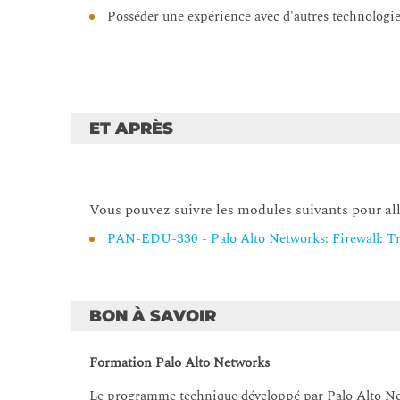
Posséder une expérience avec d'autres technologies 
14 - Localisation d'informations précieuses à l'aide 
Compléments
Sécuriser les points finaux avec GlobalProtect
Fournir une redondance de pare-feu avec la haute 
ET APRÈS
Connecter des sites distants à l'aide de VPN
Bloquer les attaques courantes à l'aide de la prote
Vous pouvez suivre les modules suivants pour alle
PAN-EDU-330 - Palo Alto Networks: Firewall: T
BON À SAVOIR
Formation Palo Alto Networks
Le programme technique développé par Palo Alto Netw