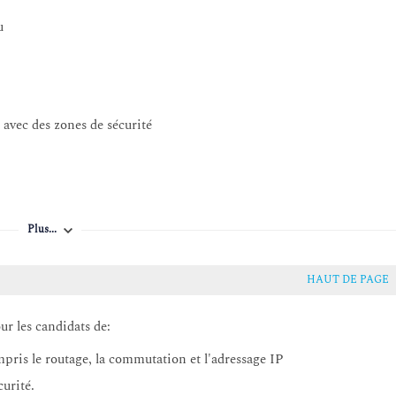
u
avec des zones de sécurité
pp-ID
Plus...
e sécurité
HAUT DE PAGE
age d'URL
ur les candidats de:
User-ID
ompris le routage, la commutation et l'adressage IP
curité.
es dans le trafic crypté