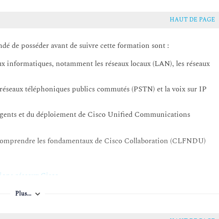
HAUT DE PAGE
dé de posséder avant de suivre cette formation sont :
 informatiques, notamment les réseaux locaux (LAN), les réseaux
site dans un cluster
s réseaux téléphoniques publics commutés (PSTN) et la voix sur IP
ion d'un appel
rgents et du déploiement de Cisco Unified Communications
 la déconnexion d'un appel
"Comprendre les fondamentaux de Cisco Collaboration (CLFNDU)
ions réseaux Cisco
 Unified Communications Manager
o Collaboration
isateurs Cisco Unified Communications Manager Users dans Webex
Plus...
munications Manager