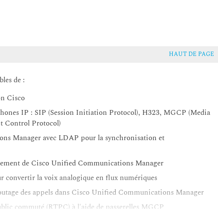
HAUT DE PAGE
bles de :
on Cisco
éphones IP : SIP (Session Initiation Protocol), H323, MGCP (Media
t Control Protocol)
ons Manager avec LDAP pour la synchronisation et
onnement de Cisco Unified Communications Manager
our convertir la voix analogique en flux numériques
 routage des appels dans Cisco Unified Communications Manager
public commuté (RTPC) à l'aide de passerelles MGCP