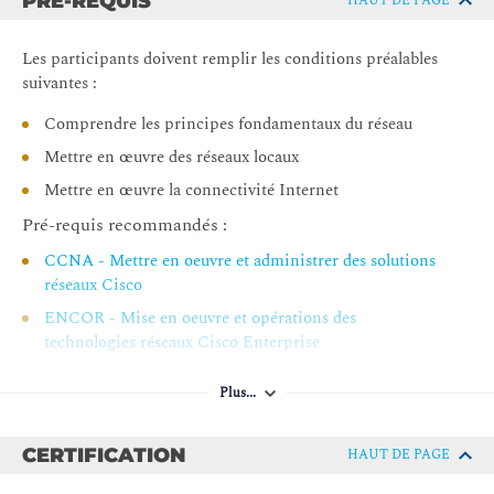
Convergence de l'OSPF
PRÉ-REQUIS
HAUT DE PAGE
Activité d'étude de cas de conception : Conception de la
connectivité d'une entreprise
Les participants doivent remplir les conditions préalables
suivantes :
Conception du routage IS-IS
Comprendre les principes fondamentaux du réseau
Décrire le protocole de routage IS-IS
Mettre en œuvre des réseaux locaux
Examiner les adjacences et l'authentification IS-IS
Mettre en œuvre la connectivité Internet
Décrire les similitudes entre IS-IS et OSPF
Pré-requis recommandés :
Explorer la logique de routage IS-IS
CCNA - Mettre en oeuvre et administrer des solutions
Décrire les opérations IS-IS
réseaux Cisco
Examiner IS-IS intégré pour IPv6
ENCOR - Mise en oeuvre et opérations des
Conception du routage et de la redondance BGP
technologies réseaux Cisco Enterprise
Identifier les problèmes d'évolutivité de l'IBGP
Plus...
Terminologie des réflecteurs de route BGP
Décrire BGP-Split-Horizon
CERTIFICATION
HAUT DE PAGE
Mécanismes de prévention des boucles des réflecteurs