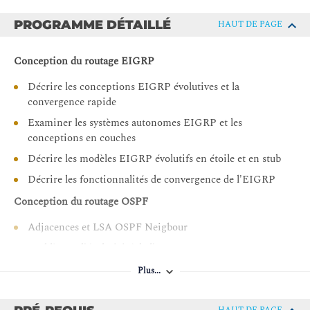
matière de conception
Décrire les considérations de conception de la couche 2
PROGRAMME DÉTAILLÉ
HAUT DE PAGE
pour les réseaux de campus d'entreprise
Concevoir un réseau LAN en fonction des besoins du
Conception du routage EIGRP
client
Décrire les conceptions EIGRP évolutives et la
Décrire les considérations de conception de la couche 3
convergence rapide
dans un réseau de campus d'entreprise
Examiner les systèmes autonomes EIGRP et les
conceptions en couches
Décrire les modèles EIGRP évolutifs en étoile et en stub
Décrire les fonctionnalités de convergence de l'EIGRP
Conception du routage OSPF
Adjacences et LSA OSPF Neigbour
Problèmes d'évolutivité de l'OSPF
Définir la sommation de zone et de domaine
Plus...
Maillage complet et partiel de l'OSPF