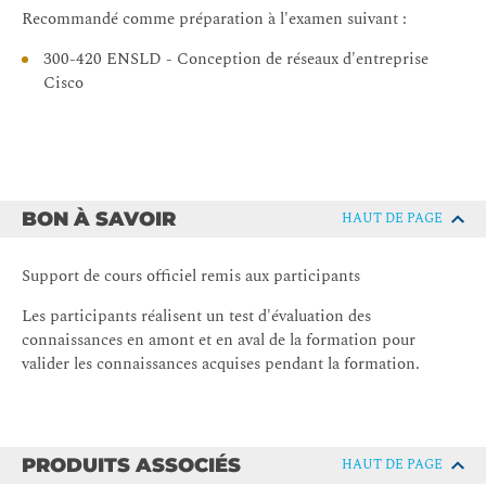
de route
Recommandé comme préparation à l'examen suivant :
Mécanismes de prévention des boucles de la
300-420 ENSLD - Conception de réseaux d'entreprise
confédération BGP
Cisco
Comparer les conceptions de partage de charge BGP
Examiner les conceptions BGP Dual et Mulithomed
Exploration des familles d'adresses et des attributs BGP
Familles d'adresses et attributs BGP
BON À SAVOIR
HAUT DE PAGE
Préférences de sélection de routes BGP
Décrire les communautés BGP
Support de cours officiel remis aux participants
Examiner une étude de cas - Conception d'un
Les participants réalisent un test d'évaluation des
environnement MP-BGP à double pile
connaissances en amont et en aval de la formation pour
Activité de conception d'une étude de cas : Conception
valider les connaissances acquises pendant la formation.
d'un réseau d'entreprise avec connectivité Internet BGP
Conception d'un réseau local d'entreprise
Comparer les VLAN de bout en bout et les VLAN
PRODUITS ASSOCIÉS
HAUT DE PAGE
locaux