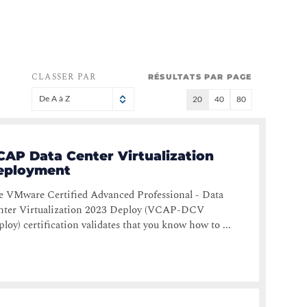
CLASSER PAR
RÉSULTATS PAR PAGE
De A à Z
20
40
80
CAP Data Center Virtualization
eployment
e VMware Certified Advanced Professional - Data
nter Virtualization 2023 Deploy (VCAP-DCV
loy) certification validates that you know how to ...