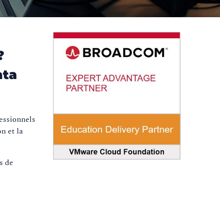
?
ata
essionnels
n et la
s de