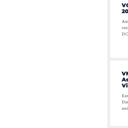
VC
2
Amé
vot
DCV
VM
As
Vi
Ear
Dat
and