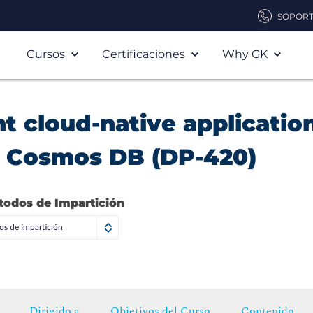
SOPOR
Cursos
Certificaciones
Why GK
 cloud-native applicatio
e Cosmos DB (DP-420)
todos de Impartición
s de Impartición
Dirigido a
Objetivos del Curso
Contenido