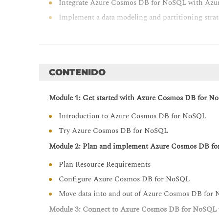
Integrate Azure Cosmos DB for NoSQL with Azur
Implement a data modeling and partitioning str
Design and implement a replication strategy fo
Optimize query and operation performance in 
Monitor and troubleshoot an Azure Cosmos DB f
CONTENIDO
Manage an Azure Cosmos DB for NoSQL solution
Create server-side programming constructs in 
Module 1: Get started with Azure Cosmos DB for N
Introduction to Azure Cosmos DB for NoSQL
Try Azure Cosmos DB for NoSQL
Module 2: Plan and implement Azure Cosmos DB f
Plan Resource Requirements
Configure Azure Cosmos DB for NoSQL
Move data into and out of Azure Cosmos DB for
Module 3: Connect to Azure Cosmos DB for NoSQL