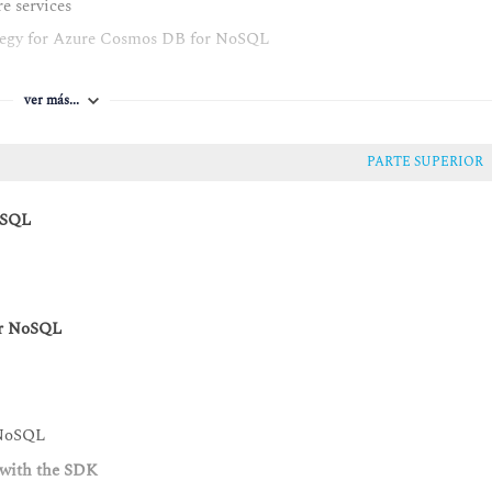
e services
ategy for Azure Cosmos DB for NoSQL
r Azure Cosmos DB for NoSQL
ver más...
Azure Cosmos DB for NoSQL
or NoSQL solution
PARTE SUPERIOR
 using DevOps practices
Azure Cosmos DB for NoSQL
oSQL
or NoSQL
 NoSQL
 with the SDK