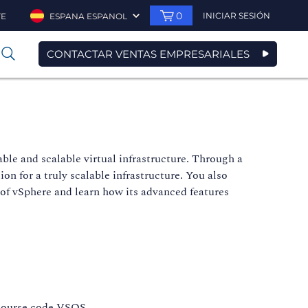
0
INICIAR SESIÓN
TE
ESPANA ESPANOL
CONTACTAR VENTAS EMPRESARIALES
0
ble and scalable virtual infrastructure. Through a
n for a truly scalable infrastructure. You also
 of vSphere and learn how its advanced features
 course code VSOS