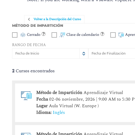
Volver a la Descripción del Curso
MÉTODO DE IMPARTICIÓN
Cerrado
Clase de calendario
Apren
RANGO DE FECHA
agosto
agosto
2026
2026
lun
lun
mar
mar
mié
mié
jue
jue
vie
vie
sáb
sá
d
2
Cursos encontrados
27
27
28
28
29
29
30
30
31
31
1
3
3
4
4
5
5
6
6
7
7
8
Método de Impartición
Aprendizaje Virtual
10
10
11
11
12
12
13
13
14
14
15
1
Fecha
02-06 noviembre, 2026 | 9:00 AM to 5:30 
17
17
18
18
19
19
20
20
21
21
22
2
Lugar
Aula Virtual (W. Europe )
24
24
25
25
26
26
27
27
28
28
29
Idioma:
Inglés
31
31
1
1
2
2
3
3
4
4
5
Método de Impartición
Aprendizaje Virtual
hoy
hoy
borrar
borrar
cerrar