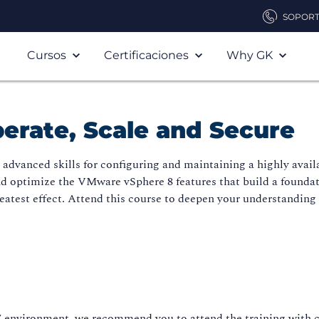
SOPOR
Cursos
Certificaciones
Why GK
erate, Scale and Secure
dvanced skills for configuring and maintaining a highly availa
d optimize the VMware vSphere 8 features that build a foundatio
eatest effect. Attend this course to deepen your understanding
7 environment, we recommend you to attend the training with