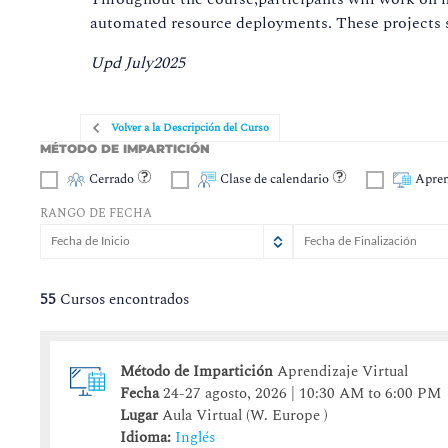
automated resource deployments. These projects si
Upd July2025
Volver a la Descripción del Curso
MÉTODO DE IMPARTICIÓN
Cerrado
Clase de calendario
Apren
RANGO DE FECHA
agosto
agosto
2026
2026
lun
lun
mar
mar
mié
mié
jue
jue
vie
vie
sáb
sá
d
55
Cursos encontrados
27
27
28
28
29
29
30
30
31
31
1
3
3
4
4
5
5
6
6
7
7
8
Método de Impartición
Aprendizaje Virtual
10
10
11
11
12
12
13
13
14
14
15
1
Fecha
24-27 agosto, 2026 | 10:30 AM to 6:00 PM
17
17
18
18
19
19
20
20
21
21
22
2
Lugar
Aula Virtual (W. Europe )
24
24
25
25
26
26
27
27
28
28
29
Idioma:
Inglés