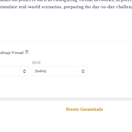
mulate real-world scenarios, preparing for day-to-day challen
dizaje Virtual
SEDE
[todos]
b
om
dom
1
2
2
8
9
9
Evento Garantizado
5
16
16
2
23
23
29
30
30