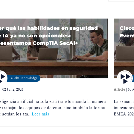
or qué las habilidades en seguridad
Cisc
 IA ya no son opcionales:
Even
resentamos CompTIA SecAI+
Global Knowledge
|
02 June, 2026
Article
|
10 
eligencia artificial no solo está transformando la manera
La semana 
 trabajan los equipos de defensa, sino también la forma
innovadore
 actúan los ata...
Leer más
EMEA 2026,