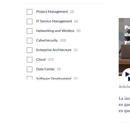
Project Management
(
2
)
IT Service Management
(
6
)
P
Networking and Wireless
(
4
)
de
CyberSecurity
(
20
)
p
Enterprise Architecture
(
1
)
Cloud
(
15
)
Data Center
(
3
)
Software Development
(
2
)
Article
Business Analysis
(
1
)
La int
GDPR
(
1
)
en que
Agile & Scrum
(
2
)
en que
Artificial Intelligence (AI)
(
4
)
Blockchain
(
1
)