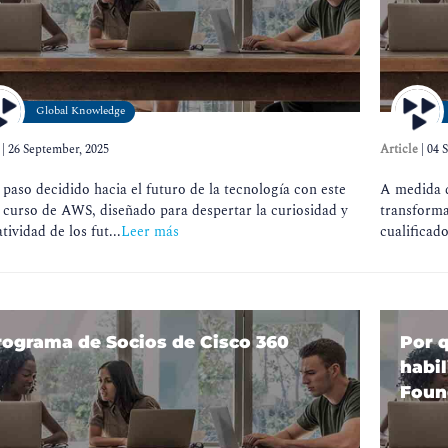
Global Knowledge
|
26 September, 2025
Article
|
04 
paso decidido hacia el futuro de la tecnología con este
A medida q
 curso de AWS, diseñado para despertar la curiosidad y
transforma
atividad de los fut...
Leer más
cualificado
rograma de Socios de Cisco 360
Por q
habil
Foun