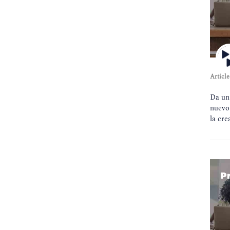
Article
Da un 
nuevo
la cre
P