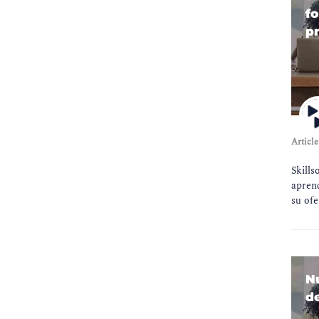
fo
p
Article
Skills
aprend
su ofe
N
d