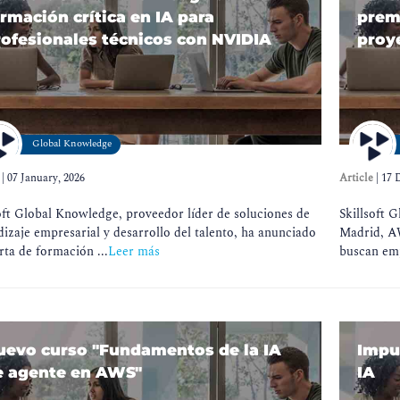
rmación crítica en IA para
premi
rofesionales técnicos con NVIDIA
proy
Global Knowledge
|
07 January, 2026
Article
|
17 
oft Global Knowledge, proveedor líder de soluciones de
Skillsoft 
izaje empresarial y desarrollo del talento, ha anunciado
Madrid, AW
rta de formación ...
Leer más
buscan emp
uevo curso "Fundamentos de la IA
Impul
e agente en AWS"
IA