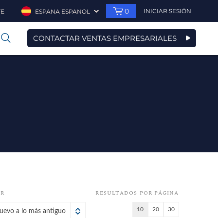
0
INICIAR SESIÓN
TE
ESPANA ESPANOL
CONTACTAR VENTAS EMPRESARIALES
0
OR
RESULTADOS POR PÁGINA
10
20
30
uevo a lo más antiguo