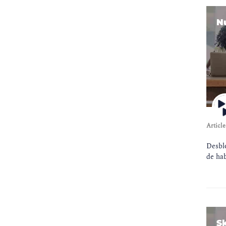
Mobile Device Management
(
1
)
N
Routing & Switching
(
1
)
Wireless
(
1
)
Network Management
(
4
)
Risk Management & Governance
(
1
)
DevOps
(
5
)
Internet of Things
(
1
)
Article
Leadership & Management
(
2
)
Operating Systems
(
1
)
Desbl
de hab
Storage
(
2
)
Business Analysis
(
1
)
Emerging Technologies
(
1
)
Virtualization
(
7
)
S