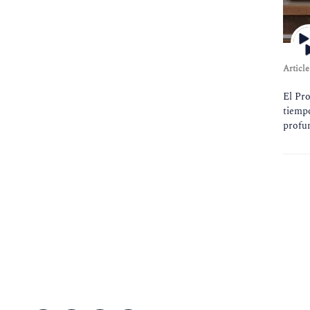
Article
El Pr
tiempo
profun