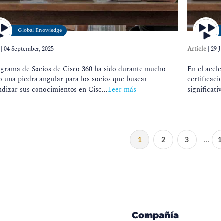
Global Knowledge
|
04 September, 2025
Article
|
29 J
ograma de Socios de Cisco 360 ha sido durante mucho
En el acel
 una piedra angular para los socios que buscan
certificac
dizar sus conocimientos en Cisc...
Leer más
significat
...
1
2
3
Compañía