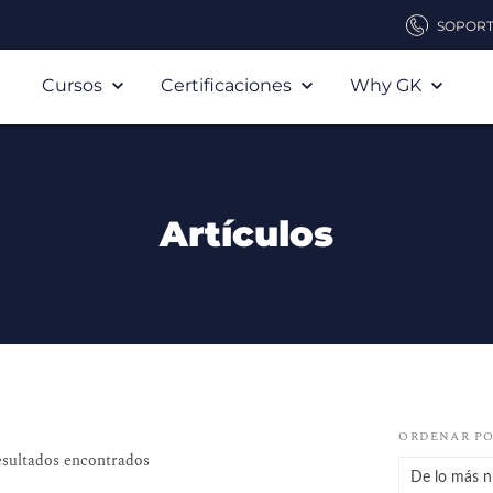
SOPOR
Cursos
Certificaciones
Why GK
Artículos
ORDENAR P
sultados encontrados
De lo más n