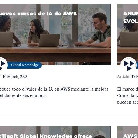
uevos cursos de IA de AWS
ANUN
EVOL
Global Knowledge
|
10 March, 2026
Article
|
19 
oquee todo el valor de la IA en AWS mediante la mejora
El marco d
ilidades de sus equipos
Con el lan
pueden acc
killsoft Global Knowledge ofrece
AWS 