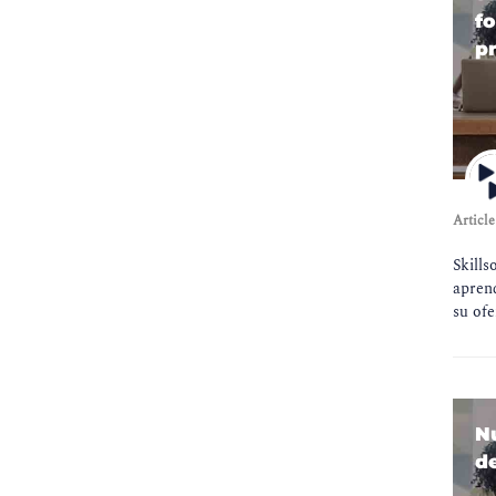
fo
p
Article
Skills
aprend
su ofe
N
d