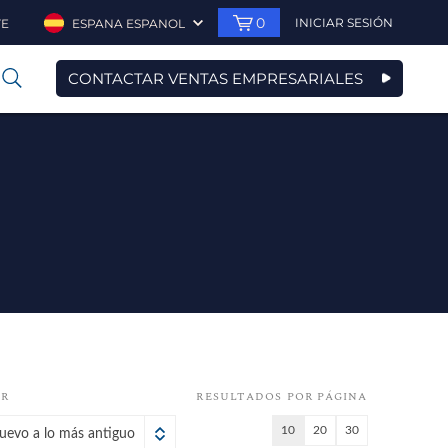
0
INICIAR SESIÓN
TE
ESPANA ESPANOL
CONTACTAR VENTAS EMPRESARIALES
0
OR
RESULTADOS POR PÁGINA
10
20
30
uevo a lo más antiguo