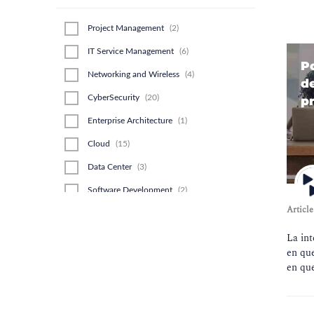
Project Management
(
2
)
IT Service Management
(
6
)
P
Networking and Wireless
(
4
)
de
CyberSecurity
(
20
)
p
Enterprise Architecture
(
1
)
Cloud
(
15
)
Data Center
(
3
)
Software Development
(
2
)
Article
Business Analysis
(
1
)
La int
GDPR
(
1
)
en que
Agile & Scrum
(
2
)
en que
Artificial Intelligence (AI)
(
4
)
Blockchain
(
1
)