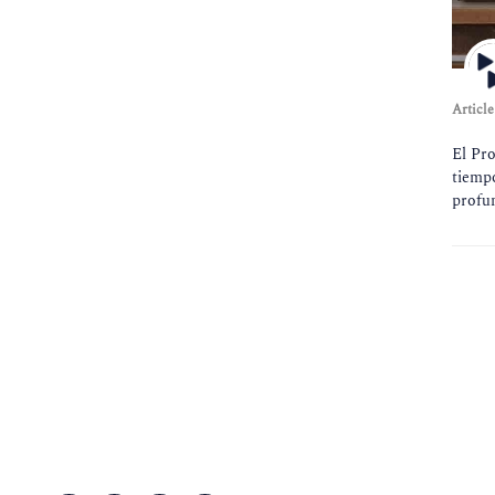
Article
El Pr
tiempo
profun