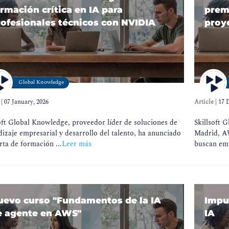
rmación crítica en IA para
premi
rofesionales técnicos con NVIDIA
proy
Global Knowledge
|
07 January, 2026
Article
|
17 
oft Global Knowledge, proveedor líder de soluciones de
Skillsoft 
izaje empresarial y desarrollo del talento, ha anunciado
Madrid, AW
rta de formación ...
Leer más
buscan emp
uevo curso "Fundamentos de la IA
Impul
e agente en AWS"
IA