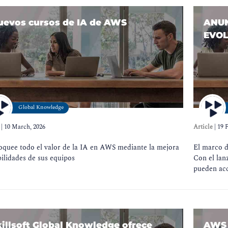
uevos cursos de IA de AWS
ANUN
EVOL
Global Knowledge
|
10 March, 2026
Article
|
19 
oquee todo el valor de la IA en AWS mediante la mejora
El marco d
ilidades de sus equipos
Con el lan
pueden acc
killsoft Global Knowledge ofrece
AWS 