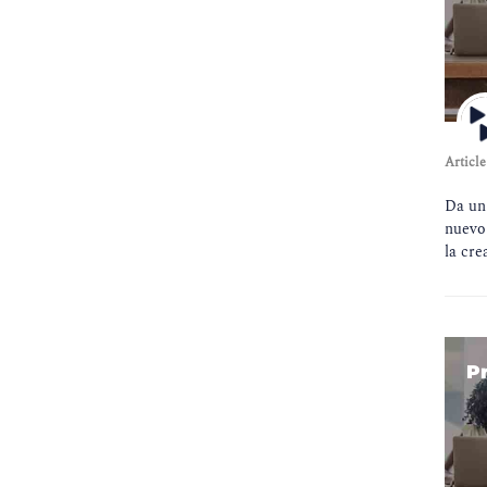
Article
Da un 
nuevo
la cre
P