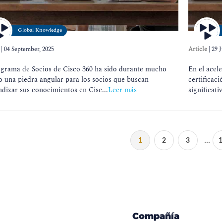
Global Knowledge
|
04 September, 2025
Article
|
29 J
ograma de Socios de Cisco 360 ha sido durante mucho
En el acel
 una piedra angular para los socios que buscan
certificac
dizar sus conocimientos en Cisc...
Leer más
significat
...
1
2
3
Compañía