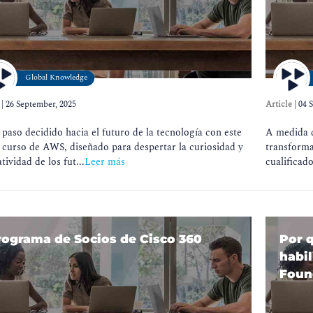
Global Knowledge
|
26 September, 2025
Article
|
04 
paso decidido hacia el futuro de la tecnología con este
A medida q
 curso de AWS, diseñado para despertar la curiosidad y
transforma
atividad de los fut...
Leer más
cualificado
rograma de Socios de Cisco 360
Por q
habil
Foun