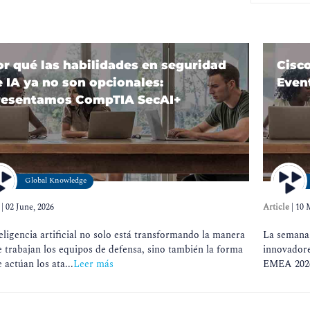
or qué las habilidades en seguridad
Cisc
 IA ya no son opcionales:
Even
resentamos CompTIA SecAI+
Global Knowledge
|
02 June, 2026
Article
|
10 
eligencia artificial no solo está transformando la manera
La semana 
 trabajan los equipos de defensa, sino también la forma
innovadore
 actúan los ata...
Leer más
EMEA 2026,