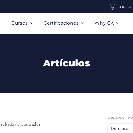
SOPOR
Cursos
Certificaciones
Why GK
Artículos
ORDENAR P
sultados encontrados
De lo más n