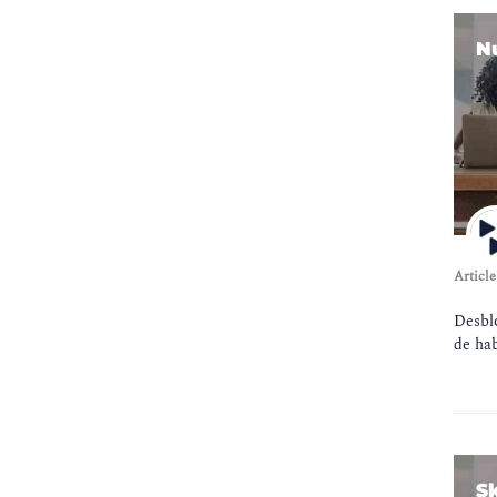
Mobile Device Management
(
1
)
N
Routing & Switching
(
1
)
Wireless
(
1
)
Network Management
(
4
)
Risk Management & Governance
(
1
)
DevOps
(
5
)
Internet of Things
(
1
)
Article
Leadership & Management
(
2
)
Operating Systems
(
1
)
Desbl
de hab
Storage
(
2
)
Business Analysis
(
1
)
Emerging Technologies
(
1
)
Virtualization
(
7
)
S