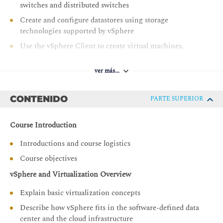
switches and distributed switches
Create and configure datastores using storage
technologies supported by vSphere
Use the vSphere Client to create virtual machines,
templates, clones, and snapshots
Create content libraries for managing templates and
ver más...
deploying virtual machines
Manage virtual machine resource allocation
CONTENIDO
PARTE SUPERIOR
Migrate virtual machines with vSphere vMotion and
vSphere Storage vMotion
Course Introduction
Create and configure a vSphere cluster that is enabled
Introductions and course logistics
with vSphere High Availability (HA) and vSphere
Course objectives
Distributed Resource Scheduler
vSphere and Virtualization Overview
Manage the life cycle of vSphere to keep vCenter, ESXi
hosts, and virtual machines up to date
Explain basic virtualization concepts
Describe how vSphere fits in the software-defined data
center and the cloud infrastructure