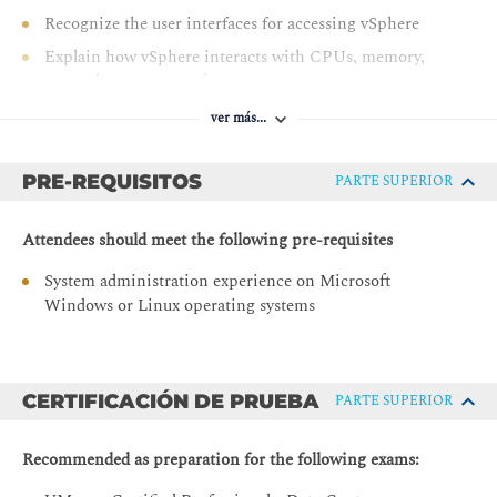
Recognize the user interfaces for accessing vSphere
Explain how vSphere interacts with CPUs, memory,
networks, storage, and GPUs
Installing and Configuring ESXi
ver más...
Install an ESXi host
PRE-REQUISITOS
PARTE SUPERIOR
Recognize ESXi user account best practices
Configure the ESXi host settings using the DCUI and
Attendees should meet the following pre-requisites
VMware Host Client
System administration experience on Microsoft
Deploying and Configuring vCenter
Windows or Linux operating systems
Recognize ESXi hosts communication with vCenter
Deploy vCenter Server Appliance
Configure vCenter settings
CERTIFICACIÓN DE PRUEBA
PARTE SUPERIOR
Use the vSphere Client to add and manage license keys
Create and organize vCenter inventory objects
Recommended as preparation for the following exams:
Recognize the rules for applying vCenter permissions