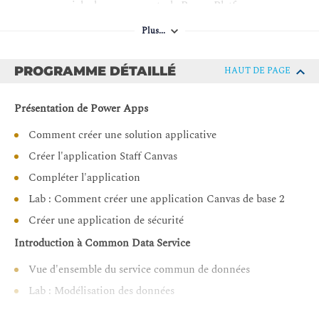
commerciale des composants de Power Platform
Mettre en œuvre des solutions simples avec Microsoft
Plus...
Automate, Power BI et Power Apps
PROGRAMME DÉTAILLÉ
HAUT DE PAGE
Présentation de Power Apps
Comment créer une solution applicative
Créer l'application Staff Canvas
Compléter l'application
Lab : Comment créer une application Canvas de base 2
Créer une application de sécurité
Introduction à Common Data Service
Vue d'ensemble du service commun de données
Lab : Modélisation des données
Créer un environnement et une solution