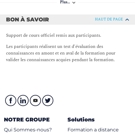
Plus...
Créer des entités et des relations
Importer des données
BON À SAVOIR
HAUT DE PAGE
Démarrer avec Power Automate
Support de cours officiel remis aux participants.
Présentation de Power Automate
Comment construire une solution automatisée
Les participants réalisent un test d'évaluation des
connaissances en amont et en aval de la formation pour
Lab : Construire un flux simple
valider les connaissances acquies pendant la formation.
Créer un flux de notification de visite
Créer un flux de balayage de sécurité
Démarrer avec Power BI
Présentation de Power BI
Comment construire un tableau de bord simple
Lab : Créer un rapport Power BI
NOTRE GROUPE
Solutions
Qui Sommes-nous?
Formation a distance