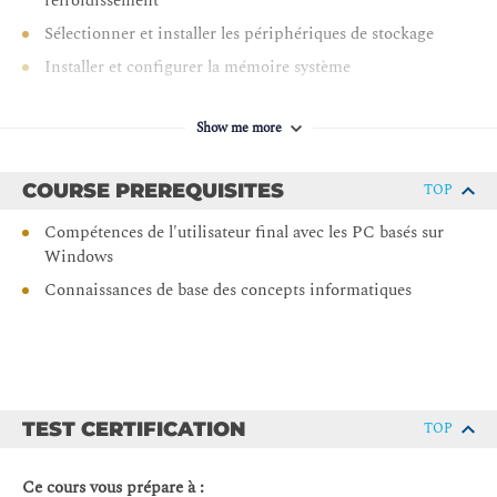
refroidissement
informatique
Sélectionner et installer les périphériques de stockage
Installer et configurer la mémoire système
Installer et configurer les processeurs
Show me more
Leçon 3 : Dépannage du matériel informatique
Appliquer une méthodologie de dépannage
COURSE PREREQUISITES
TOP
Configurer le BIOS/UEFI
Compétences de l'utilisateur final avec les PC basés sur
Dépanner les problèmes d'alimentation et de disque
Windows
Dépanner les problèmes liés au système et à l'affichage
Connaissances de base des concepts informatiques
Leçon 4 : Comparaison du matériel réseau local
Comparer les types de réseaux
Comparer le matériel réseau
Expliquer les types de câbles réseau
TEST CERTIFICATION
TOP
Comparer les types de réseaux sans fil
Ce cours vous prépare à :
Leçon 5 : Configuration de l'adressage réseau et des