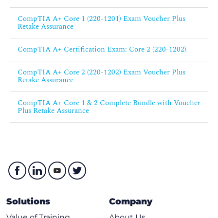
Utilisation des outils de performance et de dépannage
CompTIA A+ Core 1 (220-1201) Exam Voucher Plus
Retake Assurance
Utilisation des outils en ligne de commande
Leçon 12 : Identification des types et des fonctionnalités des
CompTIA A+ Certification Exam: Core 2 (220-1202)
systèmes d'exploitation
Explication des types de systèmes d'exploitation
CompTIA A+ Core 2 (220-1202) Exam Voucher Plus
Retake Assurance
Comparaison des éditions Windows
Leçon 13 : Assistance Windows
CompTIA A+ Core 1 & 2 Complete Bundle with Voucher
Plus Retake Assurance
Effectuer des installations et des mises à niveau du
système d'exploitation
Installer et configurer des applications
Dépanner les problèmes du système d'exploitation
Windows
Leçon 14 : Gestion des réseaux Windows
Solutions
Company
Gérer les réseaux Windows
Value of Training
About Us