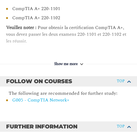
connexions Internet
CompTIA A+ 220-1101
Comparer les types de connexion Internet
CompTIA A+ 220-1102
Utiliser les concepts TCP/IP de base
Veuillez noter :
Pour obtenir la certification CompTIA A+,
Comparer les protocoles et les ports
vous devez passer les deux examens 220-1101 et 220-1102 et
les réussir.
Comparer les concepts de configuration réseau
Leçon 6 : Prise en charge des services réseau
Résumer les services fournis par les hôtes en réseau
Show me more
Comparer Internet et les appareils intégrés
FOLLOW ON COURSES
TOP
Dépanner les réseaux
Leçon 7 : Résumer les concepts de virtualisation et de cloud
The following are recommended for further study:
G005 - CompTIA Network+
Résumer la virtualisation côté client
Résumer les concepts de cloud
Leçon 8 : Prise en charge des appareils mobiles
FURTHER INFORMATION
TOP
Configurer les appareils mobiles et les périphériques