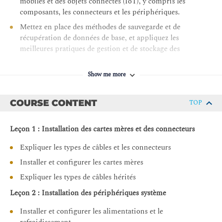
mobiles et des objets connectés (IoT), y compris les
composants, les connecteurs et les périphériques.
Mettez en place des méthodes de sauvegarde et de
récupération de données de base, et appliquez les
meilleures pratiques de gestion et de stockage des
données.
Démontrez des compétences de sécurité de base pour
Show me more
les professionnels du support informatique, y compris
la détection et la suppression de logiciels malveillants, la
COURSE CONTENT
TOP
gestion des problèmes de confidentialité, la sécurité
physique et le renforcement de la sécurité des appareils.
Leçon 1 : Installation des cartes mères et des connecteurs
Configurez les systèmes d'exploitation des appareils, y
compris Windows, Mac, Linux, Chrome OS, Android et
Expliquer les types de câbles et les connecteurs
iOS, et gérez des logiciels client et basés sur le cloud
Installer et configurer les cartes mères
(SaaS).
Expliquer les types de câbles hérités
Dépannez et résolvez les problèmes de base liés aux
services et au support, tout en appliquant les meilleures
Leçon 2 : Installation des périphériques système
pratiques pour la documentation, la gestion des
Installer et configurer les alimentations et le
changements et l'utilisation de scripts dans le support