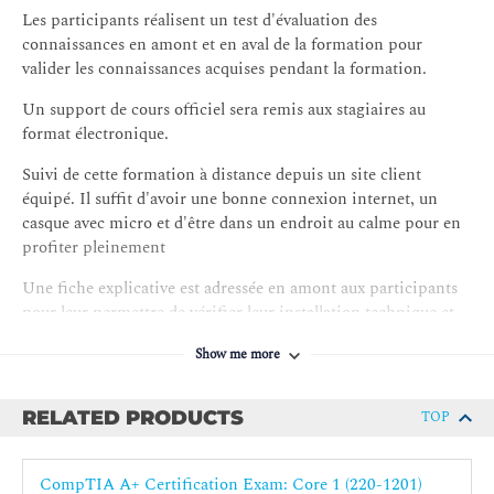
Les participants réalisent un test d'évaluation des
Configurer les applications pour appareils mobiles
connaissances en amont et en aval de la formation pour
Installer et configurer le matériel des ordinateurs
valider les connaissances acquises pendant la formation.
portables
Un support de cours officiel sera remis aux stagiaires au
Dépanner les appareils mobiles
format électronique.
Leçon 9 : Assistance pour les périphériques d'impression
Suivi de cette formation à distance depuis un site client
Déployer des imprimantes et des périphériques
équipé. Il suffit d'avoir une bonne connexion internet, un
multifonctions
casque avec micro et d'être dans un endroit au calme pour en
Remplacer les consommables des périphériques
profiter pleinement
d'impression
Une fiche explicative est adressée en amont aux participants
Dépanner les périphériques d'impression
pour leur permettre de vérifier leur installation technique et
de se familiariser avec la solution technologique utilisée.
Leçon 10 : Configuration de Windows
Show me more
L'accès à l'environnement d'apprentissage, ainsi qu'aux
Configurer les paramètres utilisateur de Windows
feuilles d'émargement et d'évaluation est assuré.
Configurer les paramètres système de Windows
RELATED PRODUCTS
TOP
En savoir plus :
www.globalknowledge.com/fr-
Leçon 11 : Gestion de Windows
fr/solutions/methodes-d'apprentissage/classe-a-distance
CompTIA A+ Certification Exam: Core 1 (220-1201)
Utilisation des consoles de gestion