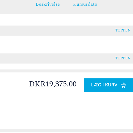
Beskrivelse
Kursusdato
TOPPEN
TOPPEN
DKR19,375.00
LÆG I KURV