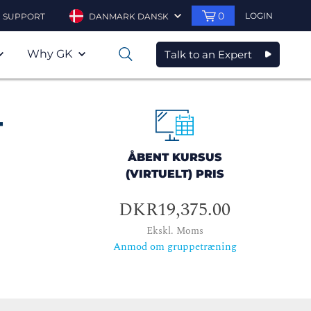
0
LOGIN
SUPPORT
DANMARK DANSK
Why GK
Talk to an Expert
0
-
ÅBENT KURSUS
(VIRTUELT) PRIS
DKR19,375.00
Ekskl. Moms
Anmod om gruppetræning