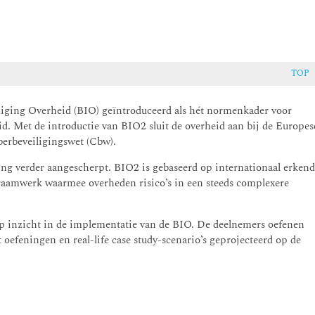
TOP
liging Overheid (BIO) geïntroduceerd als hét normenkader voor
d. Met de introductie van BIO2 sluit de overheid aan bij de Europes
berbeveiligingswet (Cbw).
ng verder aangescherpt. BIO2 is gebaseerd op internationaal erken
raamwerk waarmee overheden risico’s in een steeds complexere
ep inzicht in de implementatie van de BIO. De deelnemers oefenen
efeningen en real-life case study-scenario’s geprojecteerd op de