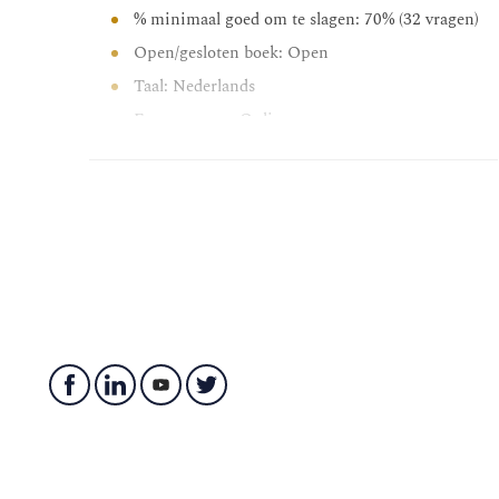
% minimaal goed om te slagen: 70% (32 vragen)
Open/gesloten boek: Open
Taal: Nederlands
Examenvorm: Online examen
Praktijk:
De praktijkopdracht bestaat uit vier onderdelen. Vo
huiswerkopdracht en in de week tussen de contactdag
huiswerkopdracht en de deelopdrachten vormen gezam