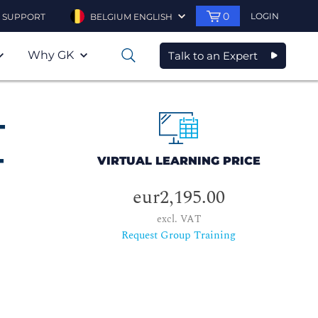
0
LOGIN
SUPPORT
BELGIUM ENGLISH
Why GK
Talk to an Expert
0
-
-
VIRTUAL LEARNING PRICE
eur2,195.00
excl. VAT
Request Group Training