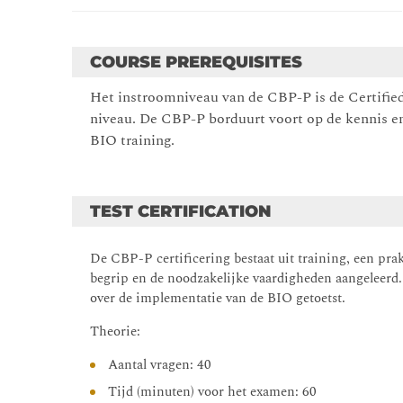
Governance 1 –Stakeholderanalyse en bewustwordi
Waar staan we? - Het in kaart brengen van het hu
COURSE PREREQUISITES
Wat gaan we doen? – Het kiezen en implementere
situatie te voldoen
Het instroomniveau van de CBP-P is de Certified
Governance 2 – Het monitoren van de kwaliteit en
niveau. De CBP-P borduurt voort op de kennis en
borgen van het continue proces van verbeteren va
BIO training.
TEST CERTIFICATION
De CBP-P certificering bestaat uit training, een pra
begrip en de noodzakelijke vaardigheden aangeleerd
over de implementatie van de BIO getoetst.
Theorie:
Aantal vragen: 40
Tijd (minuten) voor het examen: 60