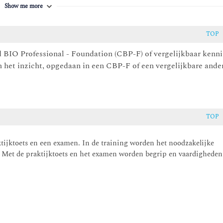
Show me more
ng van de cruciale stakeholders
idige niveau van informatieveiligheid
TOP
n van de juiste mitigerende maatregelen om aan de gewenste
 BIO Professional - Foundation (CBP-F) of vergelijkbaar kenni
, indien gewenst, aanpassen van de informatieveiligheid en het
 het inzicht, opgedaan in een CBP-F of een vergelijkbare ande
n de informatieveiligheid.
TOP
ktijktoets en een examen. In de training worden het noodzakelijke
. Met de praktijktoets en het examen worden begrip en vaardigheden