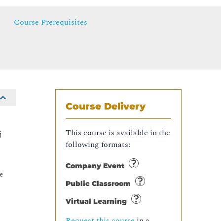
Course Prerequisites
Course Delivery
This course is available in the
j
following formats:
Company Event
e
Public Classroom
Virtual Learning
Request this course
in a