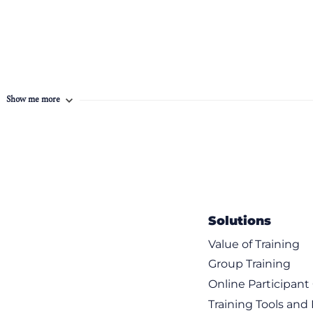
Show me more
orafgaand aan de eerste lesdag maken de deelnemers een
en en na de laatste lesdag voeren deelnemers deelopdrachten uit. D
enlijk de praktijktoets.
Solutions
Value of Training
Group Training
Online Participan
Training Tools and