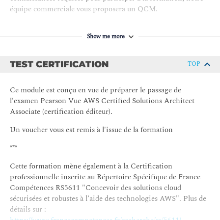
Chaque sujet abordé pendant la formation sera validé par un
équipe commerciale vous proposera un QCM.
QCM de validation des acquis. Un test blanc sera passé pour
préparer le passage d’examen. Des ressources
complémentaires vous seront également fournies.
Show me more
TEST CERTIFICATION
TOP
Ce module est conçu en vue de préparer le passage de
l'examen Pearson Vue AWS Certified Solutions Architect
Associate (certification éditeur).
Un voucher vous est remis à l'issue de la formation
***
Cette formation mène également à la Certification
professionnelle inscrite au Répertoire Spécifique de France
Compétences RS5611 "Concevoir des solutions cloud
sécurisées et robustes à l’aide des technologies AWS". Plus de
détails sur :