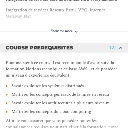
Intégration de services Réseaux Part 1 VPC, Internet
Gateway, Nat
Réseau Part 2 Direct Connect, VPN, VPC Endpoint, Transit
Show me more
Gateway
Gestion des accès et des identités IAM
COURSE PREREQUISITES
TOP
Elasticité, HA et Monitoring CloudWatch, Autoscaling
Pour assister à ce cours, il est recommandé d'avoir suivi la
Automatisation avec CloudFormation, System Manager et
formation Notions techniques de base AWS , et de posséder
OpsWorks
un niveau d'expérience équivalent :
Caching CloudFront, Elasticache
Savoir exploiter les systèmes distribués
Concevoir une architecture découplée avec SQS, SNS
Maîtriser les concepts généraux de la mise en réseau
Savoir exploiter les architectures à plusieurs niveaux
Déployer des applications Serverless, microservice ECS,
Lambda
Maîtriser les concepts du cloud computing
RT0/RPO mise en place d'une stratégie de sauvegarde
Afin de vous assurer que vous possédez toutes les
connaissances requises pour participer à la formation, notre