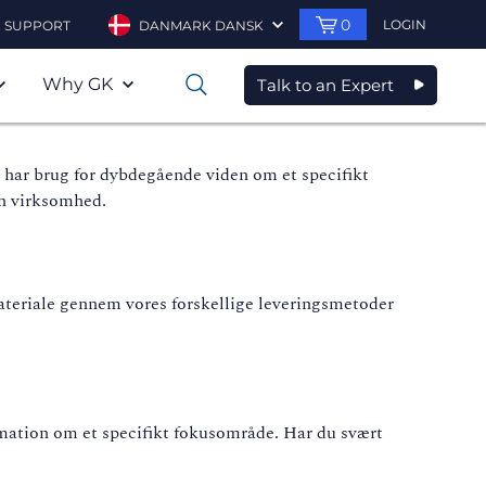
0
LOGIN
SUPPORT
DANMARK DANSK
Why GK
Talk to an Expert
0
er har brug for dybdegående viden om et specifikt
 din virksomhed.
materiale gennem vores forskellige leveringsmetoder
ormation om et specifikt fokusområde. Har du svært