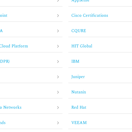
AppSense
oint
Cisco Certifications
IA
CQURE
Cloud Platform
HIT Global
GDPR)
IBM
Juniper
s
Nutanix
to Networks
Red Hat
nds
VEEAM