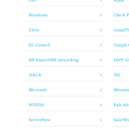
(ISC)²
Apple
Broadcom
Check P
Citrix
CompT
EC-Council
Google 
HP ExpertONE networking
IAPP (
ISACA
ISO
Microsoft
Miranti
NVIDIA
Palo Al
ServiceNow
SolarWi