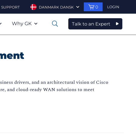
0
LOGIN
SUPPORT
DANMARK DANSK
Why GK
Talk to an Expert
0
yment
ss drivers, and an architectural vision of Cisco
cure, and cloud-ready WAN solutions to meet