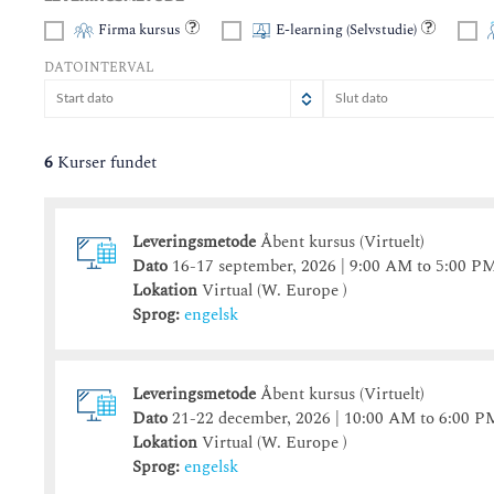
Firma kursus
E-learning (Selvstudie)
DATOINTERVAL
august
august
2026
2026
man
man
tir
tir
ons
ons
tor
tor
fre
fre
lør
lø
s
6
Kurser fundet
27
27
28
28
29
29
30
30
31
31
1
3
3
4
4
5
5
6
6
7
7
8
Leveringsmetode
Åbent kursus (Virtuelt)
10
10
11
11
12
12
13
13
14
14
15
1
Dato
16-17 september, 2026 | 9:00 AM to 5:00 P
17
17
18
18
19
19
20
20
21
21
22
2
Lokation
Virtual (W. Europe )
24
24
25
25
26
26
27
27
28
28
29
Sprog:
engelsk
31
31
1
1
2
2
3
3
4
4
5
Leveringsmetode
Åbent kursus (Virtuelt)
i dag
i dag
slet
slet
luk
Dato
21-22 december, 2026 | 10:00 AM to 6:00 P
Lokation
Virtual (W. Europe )
Sprog:
engelsk