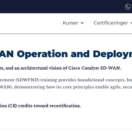
Kurser
Certificeringer
WAN Operation and Deplo
rs, and an architectural vision of Cisco Catalyst SD-WAN.
ent (SDWFND) training provides foundational concepts, busine
WAN), demonstrating how its core principles enable agile, se
on (CE) credits toward recertification.