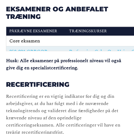
EKSAMENER OG ANBEFALET
TRÆNING
PÅKRÆVNE EKSAMENER
TRÆNINGSKURSER
Core
eksamen
350-201 CBRCOR
Performing CyberOps Using C
Husk: Alle eksamener på professionelt niveau vil også
Vælg koncentrationen nedenfor
give dig en specialistcertificering
.
300-215 CBRFIR
Conducting Forensic Analysis
RECERTIFICERING
Recertificering
er en vigtig indikator for dig og din
arbejdsgiver, at du har fulgt med i de nuværende
teknologitrends og valideret dine færdigheder på det
krævende niveau af den oprindelige
certificeringseksamen. Alle certificeringer vil have en
treårig
recertificeringsfrist
.