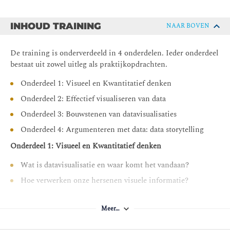
hands-on. You will learn to choose the most
appropriate visualisation form, so your organization
can easily read the data and draw the right conclusions.
INHOUD TRAINING
NAAR BOVEN
This training course is given software-independently
and is suitable for any tool you work with (e.g. Cognos,
De training is onderverdeeld in 4 onderdelen. Ieder onderdeel
PowerBI, SAS, Tableau or Excel)
bestaat uit zowel uitleg als praktijkopdrachten.
This course teaches the insight into what makes a user-
Onderdeel 1: Visueel en Kwantitatief denken
friendly dashboard and the skills to make it readable and
Onderdeel 2: Effectief visualiseren van data
comprehensible, so that the right decisions can be
made by leaders and management.
Onderdeel 3: Bouwstenen van datavisualisaties
Onderdeel 4: Argumenteren met data: data storytelling
Onderdeel 1: Visueel en Kwantitatief denken
Wat is datavisualisatie en waar komt het vandaan?
Hoe verwerken onze hersenen visuele informatie?
Welke type data hebben we en hoe kunnen we deze het
beste visualiseren?
Meer…
Onderdeel 2: Effectief visualiseren van data