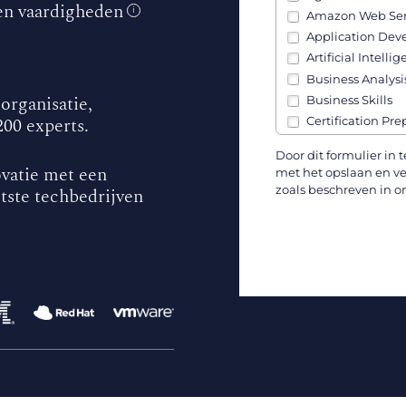
en vaardigheden
i
Amazon Web Ser
Application De
Artificial Intellig
Business Analysi
 organisatie,
Business Skills
00 experts.
Certification Pre
Channel Partner 
Door dit formulier in 
Cisco
vatie met een
met het opslaan en v
Cloud, Infrastruc
zoals beschreven in o
tste techbedrijven
Communication S
Containers (Kube
Cybersecurity
Data & AI
Data Analysis
Data Engineerin
Developers
DevOps
Government Skil
IBM