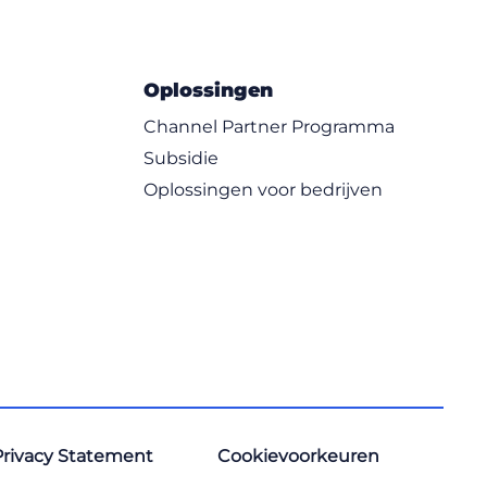
e Management
iness Skills
anagement
ams
Oplossingen
es
Channel Partner Programma
ffice Applications
Subsidie
logies
grams
Oplossingen voor bedrijven
anguages
ment
Privacy Statement
Cookievoorkeuren