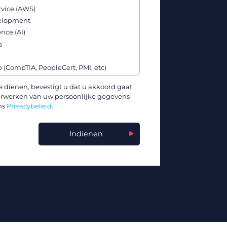
vice (AWS)
velopment
ence (AI)
s
p (CompTIA, PeopleCert, PMI, etc)
& Affiliate Programs
te dienen, bevestigt u dat u akkoord gaat
erwerken van uw persoonlijke gegevens
ture, & Software Vendors
ns
Privacybeleid
.
kills
rnetes, Docker, etc)
Indienen
g & Data Science
ling Programs