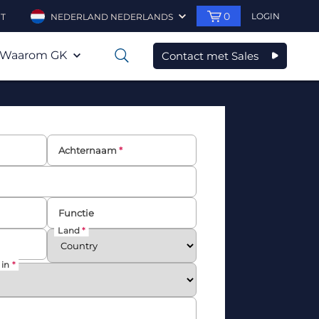
0
LOGIN
T
NEDERLAND NEDERLANDS
Waarom GK
Contact met Sales
0
Achternaam
Functie
Land
 in