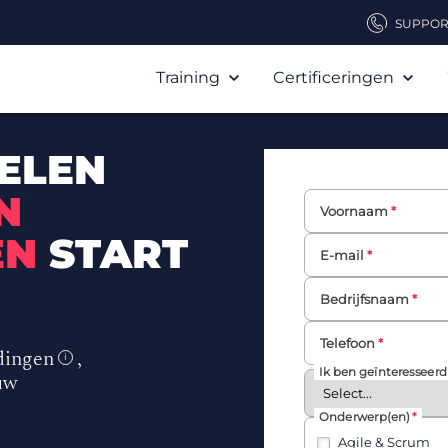
SUPPOR
Training
Certificeringen
ELEN
N
Voornaam
EN
START
E-mail
Bedrijfsnaam
Telefoon
dingen
,
i
Ik ben geïnteresseerd
uw
Onderwerp(en)
Agile & Scrum