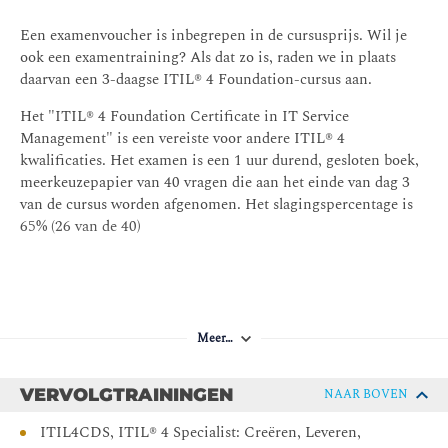
Verandering mogelijk maken; Beheer van incidenten;
Probleembeheer; Beheer van serviceaanvragen;
Een examenvoucher is inbegrepen in de cursusprijs. Wil je
Servicedesk; Beheer van het serviceniveau
ook een examentraining? Als dat zo is, raden we in plaats
daarvan een 3-daagse ITIL® 4 Foundation-cursus aan.
Het doel van de volgende ITIL-praktijken®: - Beheer
van informatiebeveiliging; Relatiebeheer; Beheer van
Het "ITIL® 4 Foundation Certificate in IT Service
leveranciers; Beheer van beschikbaarheid; Beheer van
Management" is een vereiste voor andere ITIL® 4
serviceconfiguratie; Beheer van IT-activa;
kwalificaties. Het examen is een 1 uur durend, gesloten boek,
Bedrijfsanalyse; Beheer van de implementatie;
meerkeuzepapier van 40 vragen die aan het einde van dag 3
Monitoring en evenementenbeheer; Beheer van releases
van de cursus worden afgenomen. Het slagingspercentage is
65% (26 van de 40)
Meer…
VERVOLGTRAININGEN
NAAR BOVEN
ITIL4CDS, ITIL® 4 Specialist: Creëren, Leveren,