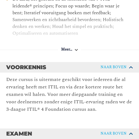
leidende® principes; Focus op waarde; Begin waar je
bent; Iteratief vooruitgang boeken met feedback;
Samenwerken en zichtbaarheid bevorderen; Holistisch
denken en werken; Houd het simpel en praktisch;
Optimaliseren en automatiseren
De 4 dimensies van service management; Organisaties
en mensen; Informatie en technologie; Partners en
Meer…
leveranciers; Waardestromen en processen
Het ITIL-servicewaardesysteem®
VOORKENNIS
NAAR BOVEN
De waardeketen van diensten, de inputs en outputs
Deze cursus is uitermate geschikt voor iedereen die al
ervan, en de rol ervan bij het ondersteunen van
ervaring heeft met ITIL en via deze kortere route het
waardestromen
examen wil halen. Voor meer diepgaande training en
Elementen van de waardeketen van diensten; Plannen,
voor deelnemers zonder enige ITIL-ervaring raden we de
Verbeteren, Betrekken, Ontwerpen & overstappen,
3-daagse ITIL® 4 Foundation cursus aan.
Verkrijgen / Bouwen, Leveren & ondersteunen
Detail van hoe de volgende ITIL-praktijken® de
servicewaardeketen ondersteunen: - Voortdurende
EXAMEN
NAAR BOVEN
verbetering (inclusief model voor continue verbetering);