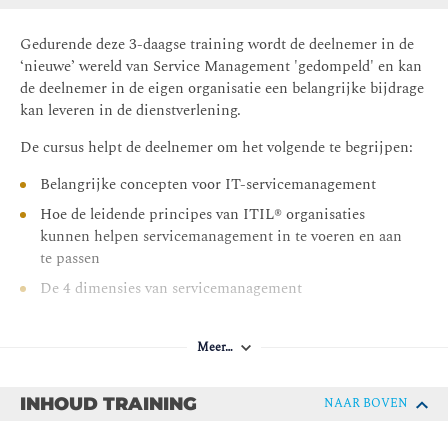
Gedurende deze 3-daagse training wordt de deelnemer in de
‘nieuwe’ wereld van Service Management 'gedompeld' en kan
de deelnemer in de eigen organisatie een belangrijke bijdrage
kan leveren in de dienstverlening.
De cursus helpt de deelnemer om het volgende te begrijpen:
Belangrijke concepten voor IT-servicemanagement
Hoe de leidende principes van ITIL® organisaties
kunnen helpen servicemanagement in te voeren en aan
te passen
De 4 dimensies van servicemanagement
Het doel en de componenten van het
servicewaardesysteem
Meer…
De activiteiten van de servicewaardeketen en hoe ze
onderling verbonden zijn
INHOUD TRAINING
NAAR BOVEN
Het doel en belangrijke ITIL® practices kennen