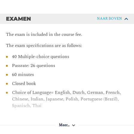
Service management
De 4 dimensies van Service management:
EXAMEN
NAAR BOVEN
Organisatie en mensen
Informatie en technologie
The exam is included in the course fee.
Waardestromen en processen
The exam specifications are as follows:
Partners en leveranciers
40 Multiple-choice questions
De 7 Richtinggevende principes:
Passrate: 26 questions
Concentreer op waarde
60 minutes
Begin waar je bent
Closed book
Maak iteratieve voortgang met feedback
Choice of Language= English, Dutch, German, French,
Werk samen en maak het zichtbaar
Chinese, Italian, Japanese, Polish, Portuguese (Brazil),
Spanisch, Thai
Denk en werk holistisch
Houd het eenvoudig en praktisch
Optimaliseer en automatiseer
Meer…