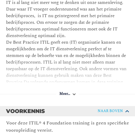
Voorbereiding op het ITIL® 4 foundation examen
IT is al lang niet meer weg te denken uit onze samenleving.
Daar waar IT vroeger ondersteunend was aan het primaire
bedrijfsproces, is IT nu geïntegreerd met het primaire
bedrijfsproces. Om ervoor te zorgen dat de primaire
bedrijfsprocessen optimaal functioneren moet ook de IT
dienstverlening optimaal zijn.
De Best Practice ITIL geeft een (IT) organisatie kansen en
mogelijkheden om de IT dienstverlening perfect af te
stemmen op de behoefte van en de mogelijkheden binnen de
bedrijfsprocessen. ITIL is al lang niet meer alleen maar
toepasbaar op de IT dienstverlening. Ook andere vormen van
dienstverlening kunnen gebruik maken van deze Best
Practice.De volgende onderwerpen komen in deze training
aan de orde:
Meer…
De basisbegrippen en principes van ITIL® 4
Service en Value
VOORKENNIS
NAAR BOVEN
Service Relationships
Voor deze ITIL® 4 Foundation training is geen specifieke
Stakeholders
vooropleiding vereist.