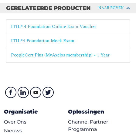
Service Waarde Keten:
GERELATEERDE PRODUCTEN
NAAR BOVEN
Plannen
Verbeter
ITIL® 4 Foundation Online Exam Voucher
Betrekken
Ontwerp & transitie
ITIL®4 Foundation Mock Exam
Verkrijgen / Bouwen
PeopleCert Plus (MyAxelos membership) - 1 Year
Oplevering & ondersteuning
Practices
Inputs, Outputs en de rol in het ondersteunen van de
Waardestromen
ITIL® practices die de servicewaardeketen
ondersteunen:
Continual Improvement (inclusief het continual
Organisatie
Oplossingen
improvement model)
Over Ons
Channel Partner
Change enablement
Programma
Nieuws
Incidentmanagement