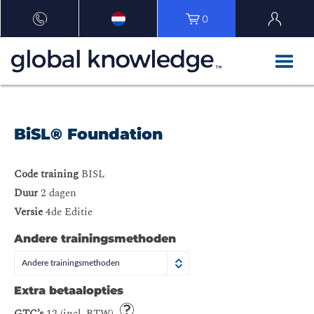
0
BiSL® Foundation
Code training
BISL
Duur
2 dagen
Versie
4de Editie
Andere trainingsmethoden
Andere trainingsmethoden
Extra betaalopties
GTC’s
12 (incl. BTW)