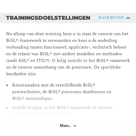
TRAININGSDOELSTELLINGEN
NAAR BOVEN
Na afloop van deze training bent u in staat de context van het
BiSL®-framework te verwoorden en kent u de onderling
verhouding tussen functioneel, applicatie-, technisch beheer
en de relatie van BiSL® met andere modellen en methoden
(zoals ASL® en ITIL®). U krijg inzicht in het BiSL®-raamwerk
en de interne samenhang van de processen. De specifieke
leerdoelen zijn:
Kennismaken met de verschillende BiSL®
procesclusters, de BiSL® processen daarbinnen en
BiSL® terminologie;
Inzicht krijgen in het BiSL®-raamwerk en interne
samenhang van de processen;
Concrete handvatten verkrijgen voor toepassing van
Meer…
BiSL in uw organisatie;