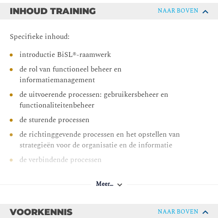
Het onderkennen van het toenemend belang van
INHOUD TRAINING
NAAR BOVEN
functioneel beheer;
Het kweken van enthousiasme voor deze aanpak;
Specifieke inhoud:
Voorbereiding op het officiële examen.
introductie BiSL®-raamwerk
de rol van functioneel beheer en
informatiemanagement
de uitvoerende processen: gebruikersbeheer en
functionaliteitenbeheer
de sturende processen
de richtinggevende processen en het opstellen van
strategieën voor de organisatie en de informatie
de verbindende processen
relaties naar andere beheervormen
Meer…
invoering en gebruik BiSL®
VOORKENNIS
NAAR BOVEN