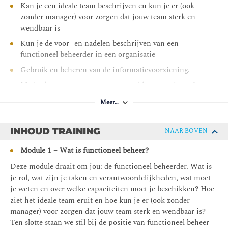
Kan je een ideale team beschrijven en kun je er (ook
zonder manager) voor zorgen dat jouw team sterk en
wendbaar is
Kun je de voor- en nadelen beschrijven van een
functioneel beheerder in een organisatie
Gebruik en beheren van de informatievoorziening.
Methodes toe te passen om een probleem, project of
wijziging op een gestructureerde manier aan te pakken.
Meer…
Grip krijgen op de invloeden van binnen en van buiten.
Impactanalyse te maken
INHOUD TRAINING
NAAR BOVEN
Prioriteiten te managen
Module 1 – Wat is functioneel beheer?
Functioneel ontwerp (FO) opstellen
Deze module draait om jou: de functioneel beheerder. Wat is
Werken binnen de testfase, acceptatiefase en de
je rol, wat zijn je taken en verantwoordelijkheden, wat moet
implementatiefase
je weten en over welke capaciteiten moet je beschikken? Hoe
ziet het ideale team eruit en hoe kun je er (ook zonder
manager) voor zorgen dat jouw team sterk en wendbaar is?
Ten slotte staan we stil bij de positie van functioneel beheer