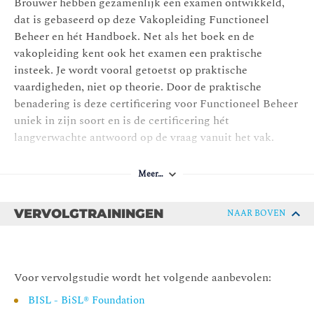
de bestaande informatievoorziening, zodat continuïteit,
Brouwer hebben gezamenlijk een examen ontwikkeld,
veiligheid en betrouwbaarheid van die informatievoorziening
dat is gebaseerd op deze Vakopleiding Functioneel
wordt gewaarborgd. In de praktijk zien we dat het proces
Beheer en hét Handboek. Net als het boek en de
Beheer grotendeels reactief wordt uitgevoerd, terwijl proactief
vakopleiding kent ook het examen een praktische
beheer effectiever zou zijn.
insteek. Je wordt vooral getoetst op praktische
vaardigheden, niet op theorie. Door de praktische
Module 4 – Is het systeem nu zo traag of ligt het aan
benadering is deze certificering voor Functioneel Beheer
mij?
uniek in zijn soort en is de certificering hét
Herkenbaar voor elke functioneel beheerder: eindgebruikers
langverwachte antwoord op de vraag vanuit het vak.
die het systeem of de applicatie als ‘traag’ ervaren. Wanneer is
een applicatie te traag? Wanneer wordt het punt bereikt dat
eindgebruikers gaan klagen? Dergelijke vragen zijn niet
Meer…
gemakkelijk te beantwoorden, want het gaat om de
subjectieve beleving van de eindgebruiker.
VERVOLGTRAININGEN
NAAR BOVEN
In deze module leren wij je methodes toe te passen om een
probleem, project of wijziging op een gestructureerde manier
aan te pakken.
Module 5 – Grip krijgen op de invloeden van binnen en
Voor vervolgstudie wordt het volgende aanbevolen:
van buiten.
BISL - BiSL® Foundation