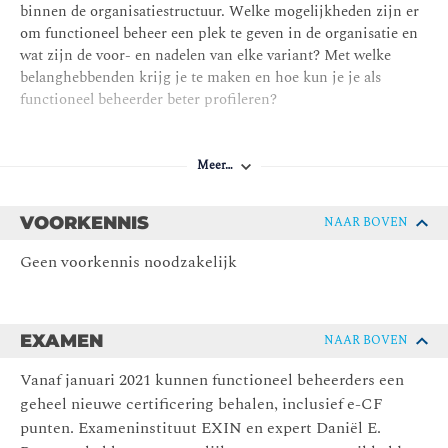
binnen de organisatiestructuur. Welke mogelijkheden zijn er
om functioneel beheer een plek te geven in de organisatie en
wat zijn de voor- en nadelen van elke variant? Met welke
belanghebbenden krijg je te maken en hoe kun je je als
functioneel beheerder beter profileren?
Module 2 – Gebruik van de informatievoorziening.
Meer…
Vanaf nu gaan we dieper in op het vakgebied van functioneel
beheer. De verantwoordelijkheidsgebieden die in module 1
zijn geïntroduceerd dienen daarbij als uitgangspunt.
VOORKENNIS
NAAR BOVEN
In deze module kijken we naar het proces
Gebruiken
.
Geen voorkennis noodzakelijk
Gebruiken heeft betrekking op het ondersteunen van de
gebruikersorganisatie om de bestaande informatievoorziening
zo goed mogelijk te kunnen benutten. Het doel is ervoor te
zorgen dat de gebruikersorganisatie effectief en efficiënt kan
EXAMEN
NAAR BOVEN
werken met de bestaande informatievoorziening.
Vanaf januari 2021 kunnen functioneel beheerders een
Module 3 – Beheren van de informatievoorziening.
geheel nieuwe certificering behalen, inclusief e-CF
punten. Exameninstituut EXIN en expert Daniël E.
Het proces
Beheren
heeft betrekking op het onderhouden van