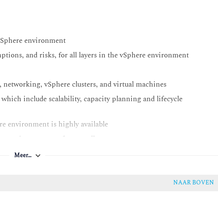
e vSphere environment
ptions, and risks, for all layers in the vSphere environment
, networking, vSphere clusters, and virtual machines
 which include scalability, capacity planning and lifecycle
re environment is highly available
here environment performs well
ere environment is secure
Meer…
re environment can recover from data loss or disaster
NAAR BOVEN