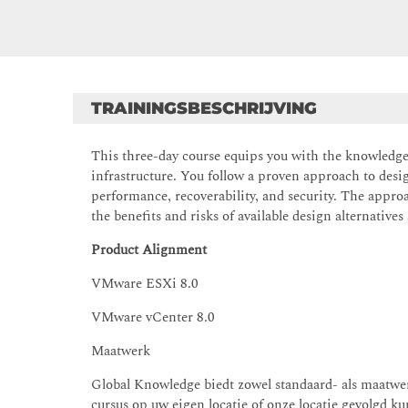
TRAININGSBESCHRIJVING
This three-day course equips you with the knowledge, 
infrastructure. You follow a proven approach to design
performance, recoverability, and security. The appro
the benefits and risks of available design alternativ
Product Alignment
VMware ESXi 8.0
VMware vCenter 8.0
Maatwerk
Global Knowledge biedt zowel standaard- als maatwer
cursus op uw eigen locatie of onze locatie gevolgd 