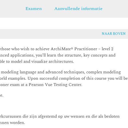
Examen
Aanvullende informatie
NAAR BOVEN
those who wish to achieve ArchiMate® Practitioner – level 2
nced applications, you’ll learn the structure, key concepts and
le to model and visualize architectures.
the modeling language and advanced techniques, complex modeling
world examples. Upon successful completion of this course you will be
ioner exam at a Pearson Vue Testing Center.
e.
kcursussen die zijn afgestemd op uw wensen en die als besloten
kunnen worden.