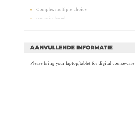
Complex multiple-choice
scenario-based
8 questions/90 minutes
Supervised
Open Book
AANVULLENDE INFORMATIE
Please bring your laptop/tablet for digital courseware