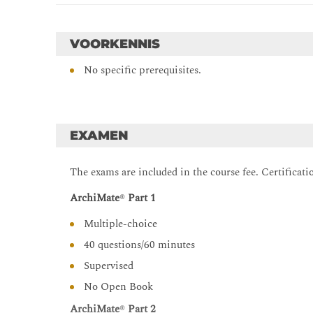
Modeling cross-layer dependencies
The implementation and migration extension
VOORKENNIS
ArchiMate® viewpoints and views
No specific prerequisites.
Language Customization Mechanisms
ArchiMate® Examination Program
Course summary
EXAMEN
The exams are included in the course fee. Certificati
ArchiMate
®
Part 1
Multiple-choice
40 questions/60 minutes
Supervised
No Open Book
ArchiMate
®
Part 2