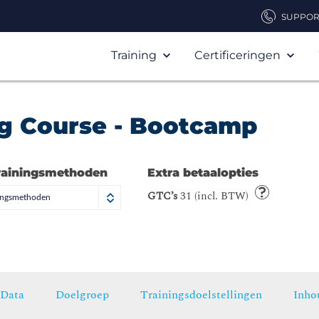
SUPPOR
Training
Certificeringen
ng Course - Bootcamp
rainingsmethoden
Extra betaalopties
GTC’s
31 (incl. BTW)
ningsmethoden
Data
Doelgroep
Trainingsdoelstellingen
Inho