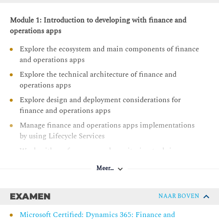
Module 1: Introduction to developing with finance and
operations apps
Explore the ecosystem and main components of finance
and operations apps
Explore the technical architecture of finance and
operations apps
Explore design and deployment considerations for
finance and operations apps
Manage finance and operations apps implementations
by using Lifecycle Services
Work with performance and monitoring tools in
finance and operations apps
Meer…
Manage source code by using version control in finance
and operations apps
EXAMEN
NAAR BOVEN
Explore the test framework and tools in finance and
operations apps
Microsoft Certified: Dynamics 365: Finance and