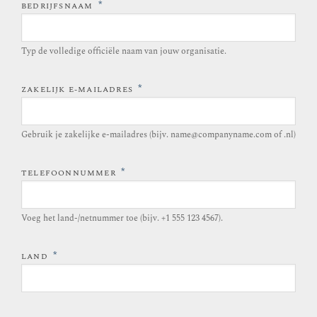
*
BEDRIJFSNAAM
Typ de volledige officiële naam van jouw organisatie.
*
ZAKELIJK E-MAILADRES
Gebruik je zakelijke e-mailadres (bijv. name@companyname.com of .nl)
*
TELEFOONNUMMER
Voeg het land-/netnummer toe (bijv. +1 555 123 4567).
*
LAND