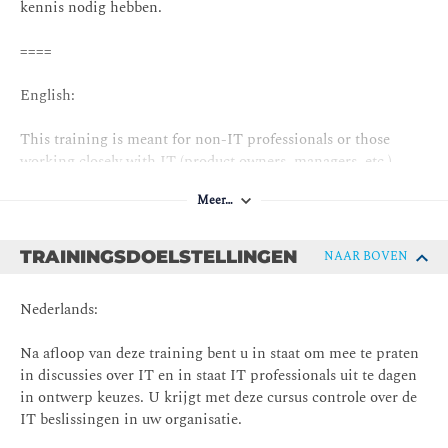
kennis nodig hebben.
====
English:
This training is meant for non-IT professionals or those
working closely with IT (product owners, managers, etc.)
needing more technical knowledge.
Meer…
TRAININGSDOELSTELLINGEN
NAAR BOVEN
Nederlands:
Na afloop van deze training bent u in staat om mee te praten
in discussies over IT en in staat IT professionals uit te dagen
in ontwerp keuzes. U krijgt met deze cursus controle over de
IT beslissingen in uw organisatie.