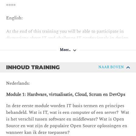
====
English:
At the end of this training you will be able to participate in
discussions about IT and challenge IT professionals in design
choices. With this course you will gain control over the IT
Meer…
decisions in your organization.
INHOUD TRAINING
NAAR BOVEN
Nederlands:
Module 1: Hardware, virtualisatie, Cloud, Scrum en DevOps
In deze eerste module worden IT basis termen en principes
behandeld. Wat is IT, wat is een computer of een server? Wat
is het verschil tussen software en middleware? Wat is Open
Source en wat zijn de populaire Open Source oplossingen en
wanneer kan ik deze toepassen?