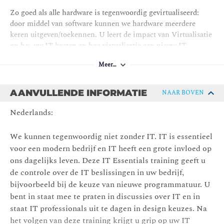
Zo goed als alle hardware is tegenwoordig gevirtualiseerd:
door middel van software kunnen we hardware meerdere
keren uitgeven/toekennen. U leert de impact van Virtualisatie
op b.v. uw IT kosten en hoe virtualisatie een nieuw IT
business model mogelijk maakte: de Cloud. Wat zijn de
Meer…
voordelen van de Cloud? Wanneer moet ik NIET kiezen voor
de Cloud?
AANVULLENDE INFORMATIE
NAAR BOVEN
De Agile/Scrum werkwijze is populair in IT en vervangt oude
Waterval methodieken zoals Prince 2. De basis principes van
Nederlands:
Agile en Scrum worden toegelicht. Welke rollen bestaan er,
wat is een backlog? Niet alleen de voordelen maar ook de
We kunnen tegenwoordig niet zonder IT. IT is essentieel
nadelen worden besproken. Wat zijn de kenmerken van
voor een modern bedrijf en IT heeft een grote invloed op
DevOps? Begrippen als continuous delivery en continuous
ons dagelijks leven. Deze IT Essentials training geeft u
integration worden toegelicht.
de controle over de IT beslissingen in uw bedrijf,
Module 2: Internet, Software ontwikkeling en integratie
bijvoorbeeld bij de keuze van nieuwe programmatuur. U
bent in staat mee te praten in discussies over IT en in
De voormalige CEO van Sun Microsystems zei: “Privacy,
staat IT professionals uit te dagen in design keuzes. Na
privacy, there is no privacy, get over it!”. In deze module
het volgen van deze training krijgt u grip op uw IT
wordt de basis werking van het internet uitgelegd, zoals IP