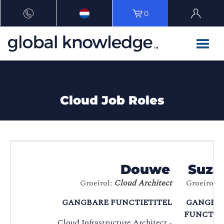
0
Cloud Job Roles
Douwe
Suza
Groeirol:
Cloud Architect
Groeirol:
GANGBARE FUNCTIETITEL
GANGBA
FUNCTIE
Cloud Infrastructure Architect -