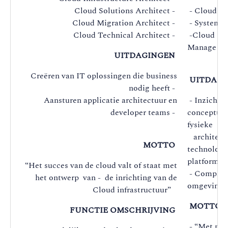
Cloud Solutions Architect -
- Cloud En
Cloud Migration Architect -
- Systems 
Cloud Technical Architect -
-Cloud Op
Manage
UITDAGINGEN
Creëren van IT oplossingen die business
UITDAGI
nodig heeft -
Aansturen applicatie architectuur en
- Inzicht v
developer teams -
conceptuel
fysieke
architectu
MOTTO
technologi
platforms
“Het succes van de cloud valt of staat met
- Complexi
het ontwerp van - de inrichting van de
omgevinge
Cloud infrastructuur”
MOTTO
FUNCTIE OMSCHRIJVING
- “Met min