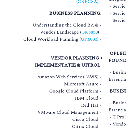
(
GKPCSA
) -
- Service 
BUSINESS PLANNING:
- Service t
- Service 
Understanding the Cloud BA & -
Vendor Landscape (
GK5850
)
Cloud Workload Planning (
GK6033
) -
OPLEIDI
VENDOR PLANNING +
FOUNDAT
IMPLEMENTATIE & UITROL
:
- Business
Amazon Web Services (AWS) -
Essentials (
Microsoft Azure -
Google Cloud Platform -
BUSINES
IBM Cloud -
- Business
Red Hat -
Essentials (
VMware Cloud Management -
- T Proje
Cisco Cloud -
- Vendor 
Citrix Cloud -