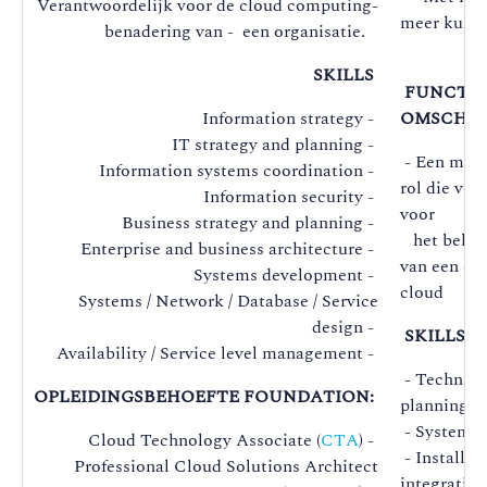
Verantwoordelijk voor de cloud computing-
meer kunne
benadering van - een organisatie.
SKILLS
FUNCTIE
Information strategy -
OMSCHRI
IT strategy and planning -
- Een multi
Information systems coordination -
rol die ver
Information security -
voor
Business strategy and planning -
het beheer
Enterprise and business architecture -
van een org
Systems development -
cloud
Systems / Network / Database / Service
design -
SKILLS
Availability / Service level management -
- Technica
OPLEIDINGSBEHOEFTE FOUNDATION:
planning
- Systems
Cloud Technology Associate (
CTA
) -
- Installat
Professional Cloud Solutions Architect
integration