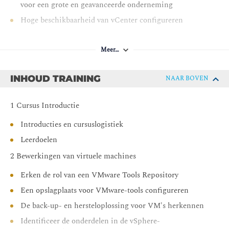
voor een grote en geavanceerde onderneming
Hoge beschikbaarheid van vCenter configureren
Hostprofielen gebruiken om de naleving van VMware
ESXi-hosts te beheren
Meer…
De vSphere-client gebruiken om certificaten te beheren
De prestaties van vCenter, ESXi en VM's bewaken in de
INHOUD TRAINING
NAAR BOVEN
vSphere-client
Beveilig vCenter, ESXi en VM's in uw vSphere-
1 Cursus Introductie
omgeving
Introducties en cursuslogistiek
VMware vSphere Trust Authority gebruiken om de
Leerdoelen
infrastructuur voor versleutelde VM's te beveiligen
2 Bewerkingen van virtuele machines
Identity Federation gebruiken om het vCenter te
configureren voor het gebruik van externe
Erken de rol van een VMware Tools Repository
identiteitsbronnen
Een opslagplaats voor VMware-tools configureren
De back-up- en hersteloplossing voor VM's herkennen
Identificeer de onderdelen in de vSphere-