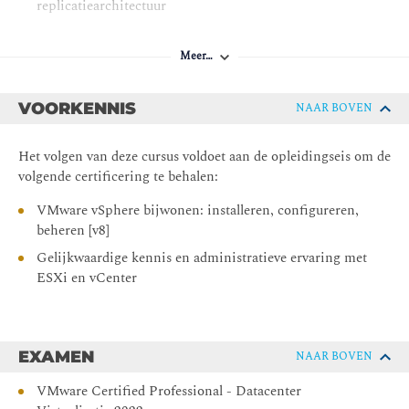
replicatiearchitectuur
VSphere-replicatie implementeren en configureren
Meer…
Gerepliceerde VM's herstellen
3 vSphere-clusterbewerkingen
VOORKENNIS
NAAR BOVEN
Resourcegroepen maken en beheren in een cluster
Beschrijf hoe schaalbare shares werken
Het volgen van deze cursus voldoet aan de opleidingseis om de
volgende certificering te behalen:
Beschrijf de functie van de vCLS
Herken bewerkingen die de gezonde werking van
VMware vSphere bijwonen: installeren, configureren,
vCLS-VM's kunnen verstoren
beheren [v8]
4 Netwerk operaties
Gelijkwaardige kennis en administratieve ervaring met
ESXi en vCenter
Configureer en beheer vSphere gedistribueerde
switches
Beschrijf hoe VMware vSphere Network I/O Control de
prestaties verbetert
EXAMEN
NAAR BOVEN
Uitleg geven over gedistribueerde switchfuncties zoals
VMware Certified Professional - Datacenter
poortspiegeling en NetFlow